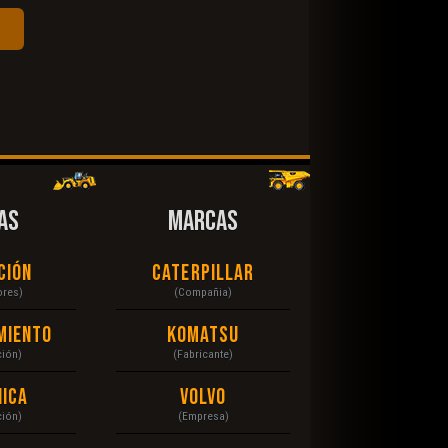
AS
MARCAS
ción
Caterpillar
ores)
(Compañia)
miento
Komatsu
ción)
(Fabricante)
ica
Volvo
ción)
(Empresa)