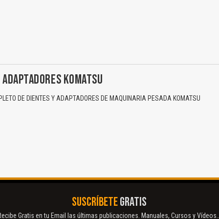
Y ADAPTADORES KOMATSU
LETO DE DIENTES Y ADAPTADORES DE MAQUINARIA PESADA KOMATSU
El Título es incorrecto según el contenido.
Texto o Imagen de portada son erróneos.
No carga o no se visualiza el contenido.
SUSCRÍBETE
GRATIS
Reportar otro tipo de error...
Recibe Gratis en tu Email las últimas publicaciones. Manuales, Cursos y Vídeos..