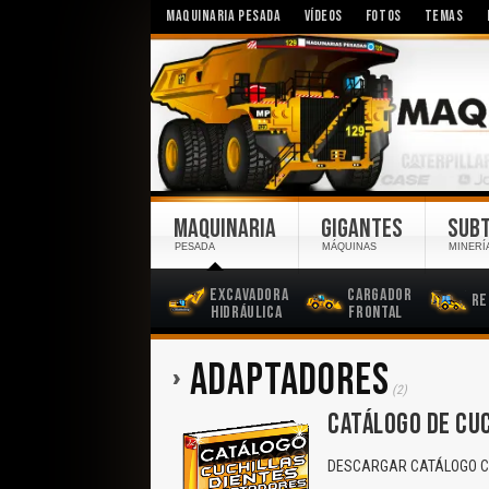
MAQUINARIA PESADA
VÍDEOS
FOTOS
TEMAS
MAQUINARIA
GIGANTES
SUB
PESADA
MÁQUINAS
MINERÍ
Excavadora
Cargador
Re
Hidráulica
Frontal
ADAPTADORES
(2)
CATÁLOGO DE CUC
DESCARGAR CATÁLOGO CO