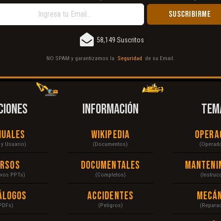
58,149 Suscritos
NO SPAM y garantizamos la
Seguridad
de su Email.
CIONES
INFORMACIÓN
TEM
nuales
Wikipedia
Opera
r y Usuario)
(Documentos)
(Operad
ursos
Documentales
Manteni
ivos PPTs)
(Completos)
(Instruc
álogos
Accidentes
Mecán
PDFs)
(Peligros)
(Repara