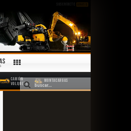
SUSCRÍBETE
GRATIS
AS
S
Camión
Montacargas
Volquete