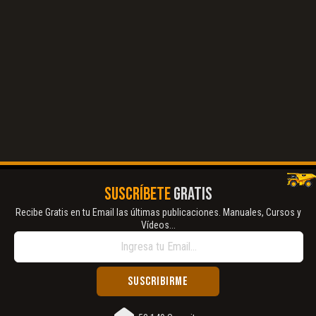
El Título es incorrecto según el contenido.
Texto o Imagen de portada son erróneos.
No carga o no se visualiza el contenido.
Reportar otro tipo de error...
SUSCRÍBETE
GRATIS
Recibe Gratis en tu Email las últimas publicaciones. Manuales, Cursos y
Vídeos...