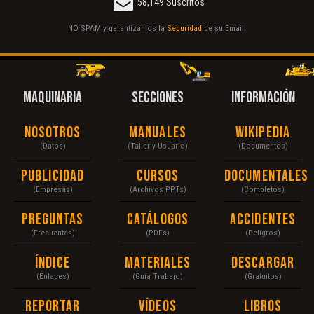
58,149 Suscritos
NO SPAM y garantizamos la
Seguridad
de su Email.
MAQUINARIA
SECCIONES
INFORMACIÓN
Nosotros
Manuales
Wikipedia
(Datos)
(Taller y Usuario)
(Documentos)
Publicidad
Cursos
Documentales
(Empresas)
(Archivos PPTs)
(Completos)
Preguntas
Catálogos
Accidentes
(Frecuentes)
(PDFs)
(Peligros)
Índice
Materiales
Descargar
(Enlaces)
(Guía Trabajo)
(Gratuitos)
Reportar
Vídeos
Libros