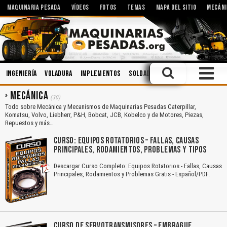
MAQUINARIA PESADA
VÍDEOS
FOTOS
TEMAS
MAPA DEL SITIO
MECÁNI
Ingeniería
Voladura
Implementos
Soldadura
Seguridad
Cabin
MECÁNICA
(30)
Todo sobre Mecánica y Mecanismos de Maquinarias Pesadas Caterpillar,
Komatsu, Volvo, Liebherr, P&H, Bobcat, JCB, Kobelco y de Motores, Piezas,
Repuestos y más…
CURSO: EQUIPOS ROTATORIOS – FALLAS, CAUSAS
PRINCIPALES, RODAMIENTOS, PROBLEMAS Y TIPOS
Descargar Curso Completo: Equipos Rotatorios - Fallas, Causas
Principales, Rodamientos y Problemas Gratis - Español/PDF.
CURSO DE SERVOTRANSMISORES – EMBRAGUE