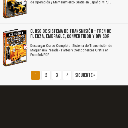
de Operación y Mantenimiento Gratis en Español y PDF.
El Título es incorrecto según el contenido.
Texto o Imagen de portada son erróneos.
CURSO DE SISTEMA DE TRANSMISIÓN – TREN DE
FUERZA, EMBRAGUE, CONVERTIDOR Y DIVISOR
No carga o no se visualiza el contenido.
Descargar Curso Completo: Sistema de Transmisión de
Reportar otro tipo de error...
Maquinaria Pesada - Partes y Componentes Gratis en
Español/PDF.
1
2
3
4
Siguiente »