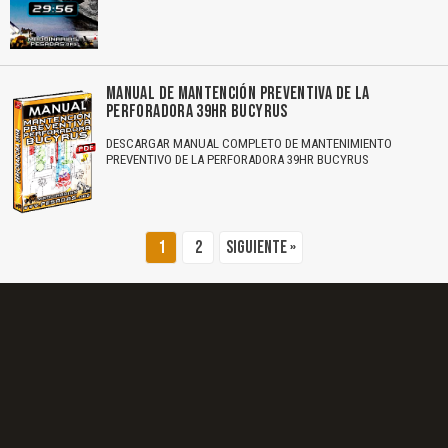
El Título es incorrecto según el contenido.
Texto o Imagen de portada son erróneos.
MANUAL DE MANTENCIÓN PREVENTIVA DE LA
PERFORADORA 39HR BUCYRUS
No carga o no se visualiza el contenido.
DESCARGAR MANUAL COMPLETO DE MANTENIMIENTO
Reportar otro tipo de error...
PREVENTIVO DE LA PERFORADORA 39HR BUCYRUS
1
2
Siguiente »