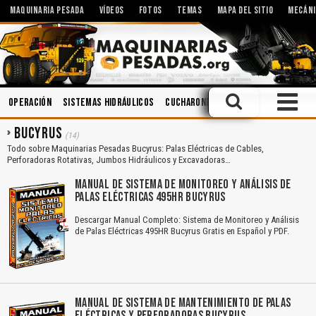
MAQUINARIA PESADA
VÍDEOS
FOTOS
TEMAS
MAPA DEL SITIO
MECÁNI
Operación
Sistemas Hidráulicos
Cucharones
Manejo Defensivo
BUCYRUS
(14)
Todo sobre Maquinarias Pesadas Bucyrus: Palas Eléctricas de Cables,
Perforadoras Rotativas, Jumbos Hidráulicos y Excavadoras…
MANUAL DE SISTEMA DE MONITOREO Y ANÁLISIS DE
PALAS ELÉCTRICAS 495HR BUCYRUS
Descargar Manual Completo: Sistema de Monitoreo y Análisis
de Palas Eléctricas 495HR Bucyrus Gratis en Español y PDF.
MANUAL DE SISTEMA DE MANTENIMIENTO DE PALAS
ELÉCTRICAS Y PERFORADORAS BUCYRUS