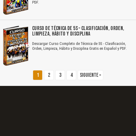
PDF.
El Título es incorrecto según el contenido.
Texto o Imagen de portada son erróneos.
CURSO DE TÉCNICA DE 5S – CLASIFICACIÓN, ORDEN,
LIMPIEZA, HÁBITO Y DISCIPLINA
No carga o no se visualiza el contenido.
Descargar Curso Completo de Técnica de 5S - Clasificación,
Reportar otro tipo de error...
Orden, Limpieza, Hábito y Disciplina Gratis en Español y PDF.
1
2
3
4
Siguiente »