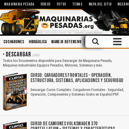
MAQUINARIA PESADA
VÍDEOS
FOTOS
TEMAS
MAPA DEL SITIO
MECÁNI
Cucharones
Hidráulica
Manejo Defensivo
Ingeniería
Aceites
I
DESCARGAR
(398)
Todos los Documentos disponible para Descargar de Maquinaria Pesada,
Máquinas Industriales Equipos Pesados, Motores, Sistemas y más.
CURSO: CARGADORES FRONTALES – OPERACIÓN,
ESTRUCTURA, SISTEMAS, APLICACIONES Y SEGURIDAD
Descargar Curso Completo: Cargadores Frontales - Seguridad,
Operación, Componentes y Sistemas Gratis en Español/PDF.
CURSO DE CAMIONES VOLKSWAGEN 370
CONSTELLATION – SISTEMAS Y CARACTERÍSTICAS