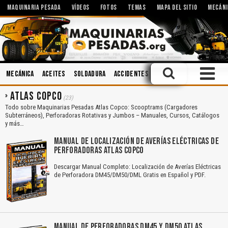
MAQUINARIA PESADA
VÍDEOS
FOTOS
TEMAS
MAPA DEL SITIO
MECÁNI
Mecánica
Aceites
Soldadura
Accidentes
Sistemas Hidráulicos
ATLAS COPCO
(23)
Todo sobre Maquinarias Pesadas Atlas Copco: Scooptrams (Cargadores
Subterráneos), Perforadoras Rotativas y Jumbos – Manuales, Cursos, Catálogos
y más…
MANUAL DE LOCALIZACIÓN DE AVERÍAS ELÉCTRICAS DE
PERFORADORAS ATLAS COPCO
Descargar Manual Completo: Localización de Averías Eléctricas
de Perforadora DM45/DM50/DML Gratis en Español y PDF.
MANUAL DE PERFORADORAS DM45 Y DM50 ATLAS