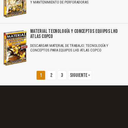
Y MANTENIMIENTO DE PERFORADORAS
El Título es incorrecto según el contenido.
Texto o Imagen de portada son erróneos.
MATERIAL TECNOLOGÍA Y CONCEPTOS EQUIPOS LHD
ATLAS COPCO
No carga o no se visualiza el contenido.
DESCARGAR MATERIAL DE TRABAJO: TECNOLOGÍA Y
Reportar otro tipo de error...
CONCEPTOS PARA EQUIPOS LHD ATLAS COPCO
1
2
3
Siguiente »