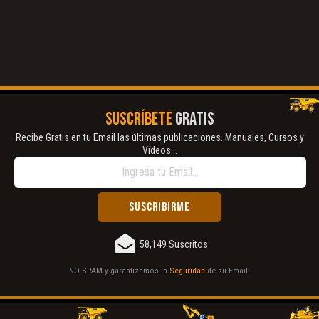
El Título es incorrecto según el contenido.
Texto o Imagen de portada son erróneos.
No carga o no se visualiza el contenido.
SUSCRÍBETE
GRATIS
Reportar otro tipo de error...
Recibe Gratis en tu Email las últimas publicaciones. Manuales, Cursos y
Vídeos...
58,149 Suscritos
NO SPAM y garantizamos la
Seguridad
de su Email.