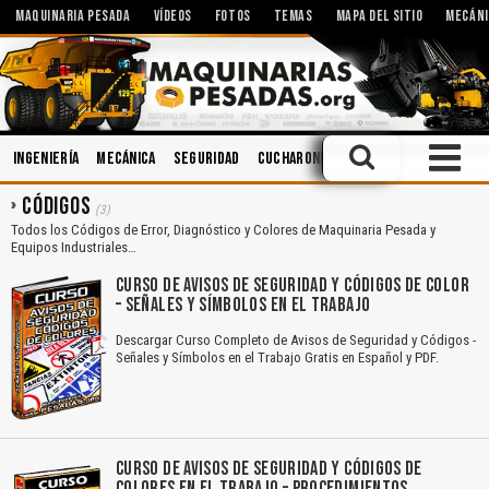
MAQUINARIA PESADA
VÍDEOS
FOTOS
TEMAS
MAPA DEL SITIO
MECÁNI
Ingeniería
Mecánica
Seguridad
Cucharones
Caja de Cambios
Ac
CÓDIGOS
(3)
Todos los Códigos de Error, Diagnóstico y Colores de Maquinaria Pesada y
Equipos Industriales…
CURSO DE AVISOS DE SEGURIDAD Y CÓDIGOS DE COLOR
– SEÑALES Y SÍMBOLOS EN EL TRABAJO
Descargar Curso Completo de Avisos de Seguridad y Códigos -
Señales y Símbolos en el Trabajo Gratis en Español y PDF.
CURSO DE AVISOS DE SEGURIDAD Y CÓDIGOS DE
COLORES EN EL TRABAJO – PROCEDIMIENTOS