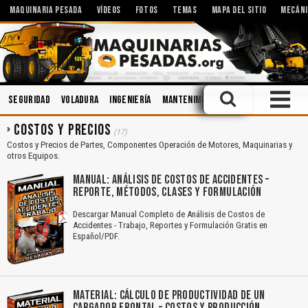
MAQUINARIA PESADA
VÍDEOS
FOTOS
TEMAS
MAPA DEL SITIO
MECÁNI
Seguridad
Voladura
Ingeniería
Mantenimiento
Motores
Manej
COSTOS Y PRECIOS
(17)
Costos y Precios de Partes, Componentes Operación de Motores, Maquinarias y
otros Equipos.
MANUAL: ANÁLISIS DE COSTOS DE ACCIDENTES –
REPORTE, MÉTODOS, CLASES Y FORMULACIÓN
Descargar Manual Completo de Análisis de Costos de
Accidentes - Trabajo, Reportes y Formulación Gratis en
Español/PDF.
MATERIAL: CÁLCULO DE PRODUCTIVIDAD DE UN
CARGADOR FRONTAL – COSTOS Y PRODUCCIÓN