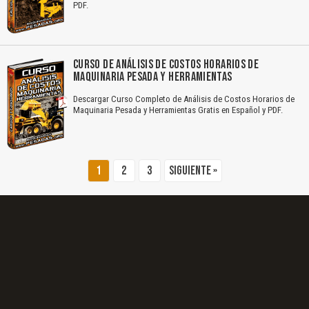
PDF.
El Título es incorrecto según el contenido.
Texto o Imagen de portada son erróneos.
CURSO DE ANÁLISIS DE COSTOS HORARIOS DE
MAQUINARIA PESADA Y HERRAMIENTAS
No carga o no se visualiza el contenido.
Descargar Curso Completo de Análisis de Costos Horarios de
Reportar otro tipo de error...
Maquinaria Pesada y Herramientas Gratis en Español y PDF.
1
2
3
Siguiente »