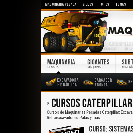
MAQUINARIA PESADA
VÍDEOS
FOTOS
TEMAS
MAQUINARIA
GIGANTES
SUB
PESADA
MÁQUINAS
MINERÍ
Excavadora
Cargador
Re
Hidráulica
Frontal
CURSOS CATERPILLAR
Cursos de Maquinarias Pesadas Caterpillar: Excav
Retroexcavadoras, Palas y más…
CURSO: SISTEMAS