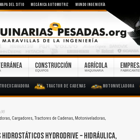
MAPA DEL SITIO
MECÁNICA AUTOMOTRIZ
MUNDO INGENIERÍA
TERRÁNEA
CONSTRUCCIÓN
AGRÍCOLA
EMPRES
A
EQUIPOS
MAQUINARIA
FABRICANTE
troexcavadora
Tractor de Cadenas
Motoniveladora
(8)
adoras, Cargadores, Tractores de Cadenas, Motoniveladoras,
 HIDROSTÁTICOS HYDRODRIVE – HIDRÁULICA,