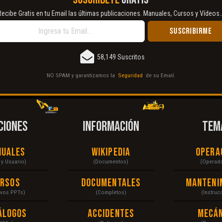
Recibe Gratis en tu Email las últimas publicaciones. Manuales, Cursos y Vídeos..
58,149 Suscritos
NO SPAM y garantizamos la
Seguridad
de su Email.
CIONES
INFORMACIÓN
TEM
nuales
Wikipedia
Opera
r y Usuario)
(Documentos)
(Operad
ursos
Documentales
Manteni
ivos PPTs)
(Completos)
(Instruc
álogos
Accidentes
Mecán