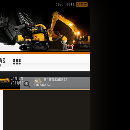
SUSCRÍBETE
GRATIS
AS
S
Camión
Montacargas
Volquete