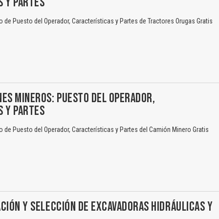
S Y PARTES
de Puesto del Operador, Características y Partes de Tractores Orugas Gratis
El Título es incorrecto según el contenido.
Texto o Imagen de portada son erróneos.
No carga o no se visualiza el contenido.
NES MINEROS: PUESTO DEL OPERADOR,
S Y PARTES
Reportar otro tipo de error...
de Puesto del Operador, Características y Partes del Camión Minero Gratis
CIÓN Y SELECCIÓN DE EXCAVADORAS HIDRÁULICAS Y