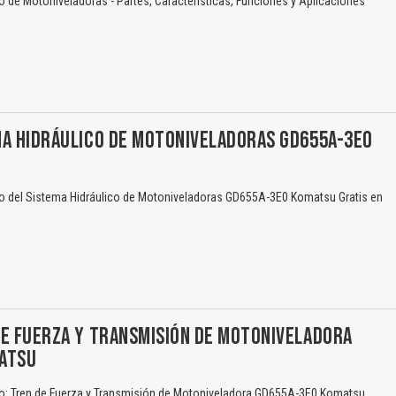
de Motoniveladoras - Partes, Características, Funciones y Aplicaciones
MA HIDRÁULICO DE MOTONIVELADORAS GD655A-3E0
 del Sistema Hidráulico de Motoniveladoras GD655A-3E0 Komatsu Gratis en
DE FUERZA Y TRANSMISIÓN DE MOTONIVELADORA
ATSU
: Tren de Fuerza y Transmisión de Motoniveladora GD655A-3E0 Komatsu