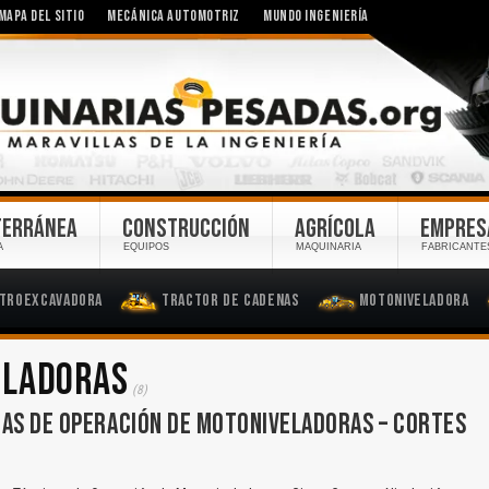
MAPA DEL SITIO
MECÁNICA AUTOMOTRIZ
MUNDO INGENIERÍA
TERRÁNEA
CONSTRUCCIÓN
AGRÍCOLA
EMPRES
A
EQUIPOS
MAQUINARIA
FABRICANTE
troexcavadora
Tractor de Cadenas
Motoniveladora
ELADORAS
(8)
CAS DE OPERACIÓN DE MOTONIVELADORAS – CORTES