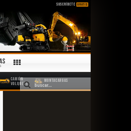
SUSCRÍBETE
GRATIS
AS
S
Camión
Montacargas
Volquete