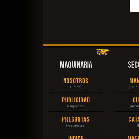
MAQUINARIA
SEC
Nosotros
Ma
(Datos)
(Talle
Publicidad
C
(Empresas)
(Arch
Preguntas
Cat
(Frecuentes)
(
Índice
Mat