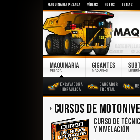
MAQUINARIA PESADA
VÍDEOS
FOTOS
TEMAS
MAQUINARIA
GIGANTES
SUB
PESADA
MÁQUINAS
MINERÍ
Excavadora
Cargador
Re
Hidráulica
Frontal
CURSOS DE MOTONIV
CURSO DE TÉCNI
Y NIVELACIÓN