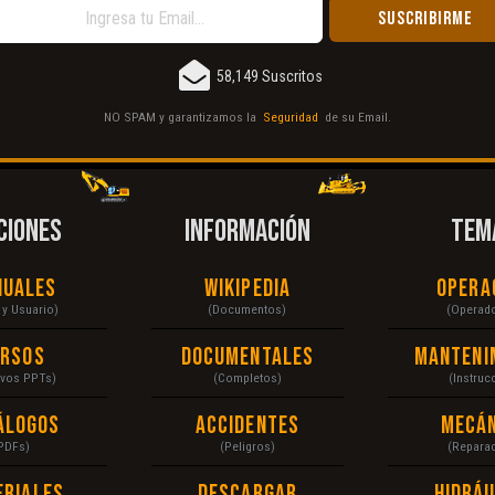
58,149 Suscritos
NO SPAM y garantizamos la
Seguridad
de su Email.
CIONES
INFORMACIÓN
TEM
nuales
Wikipedia
Opera
r y Usuario)
(Documentos)
(Operad
ursos
Documentales
Manteni
ivos PPTs)
(Completos)
(Instruc
álogos
Accidentes
Mecán
PDFs)
(Peligros)
(Repara
eriales
Descargar
Hidráu