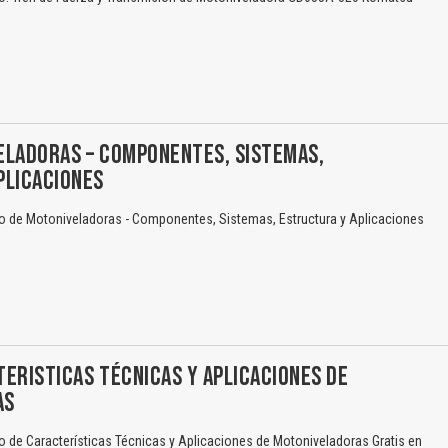
El Título es incorrecto según el contenido.
Texto o Imagen de portada son erróneos.
ELADORAS – COMPONENTES, SISTEMAS,
No carga o no se visualiza el contenido.
PLICACIONES
Reportar otro tipo de error...
 de Motoniveladoras - Componentes, Sistemas, Estructura y Aplicaciones
ERISTICAS TÉCNICAS Y APLICACIONES DE
AS
 de Características Técnicas y Aplicaciones de Motoniveladoras Gratis en