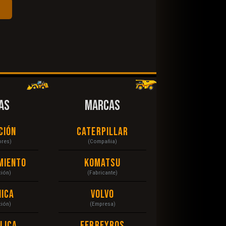
AS
MARCAS
ción
Caterpillar
ores)
(Compañia)
miento
Komatsu
ción)
(Fabricante)
ica
Volvo
ción)
(Empresa)
lica
Ferreyros