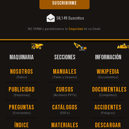
58,149 Suscritos
NO SPAM y garantizamos la
Seguridad
de su Email.
MAQUINARIA
SECCIONES
INFORMACIÓN
Nosotros
Manuales
Wikipedia
(Datos)
(Taller y Usuario)
(Documentos)
Publicidad
Cursos
Documentales
(Empresas)
(Archivos PPTs)
(Completos)
Preguntas
Catálogos
Accidentes
(Frecuentes)
(PDFs)
(Peligros)
Índice
Materiales
Descargar