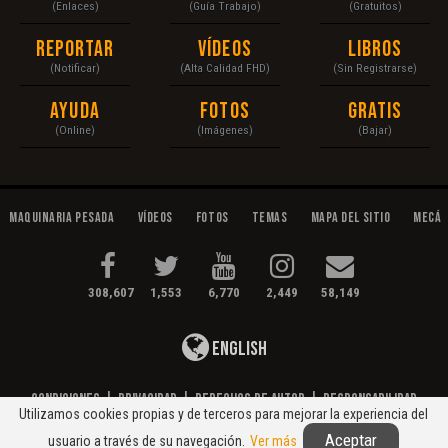
(Enlaces)
(Guía Trabajo)
(Gratuitos)
Reportar
Vídeos
Libros
(Notificar)
(Alta Calidad FHD)
(Sin Registrarse)
Ayuda
Fotos
Gratis
(Online)
(Imágenes)
(Bajar)
Maquinaria Pesada
Vídeos
Fotos
Temas
Mapa del Sitio
Mecán
308,607
1,553
6,770
2,449
58,149
English
Condiciones
|
Privacidad
|
Derechos de Autor
|
Responsabilidad
Utilizamos cookies propias y de terceros para mejorar la experiencia del
© 2020 Maquinaria Pesada. Operación, Mecánica, Mantenimiento...
Aceptar
usuario a través de su navegación.
Ver más