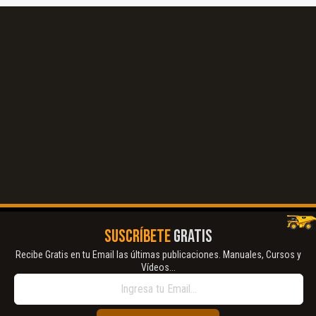
El Título es incorrecto según el contenido.
Texto o Imagen de portada son erróneos.
No carga o no se visualiza el contenido.
Reportar otro tipo de error...
SUSCRÍBETE
GRATIS
Recibe Gratis en tu Email las últimas publicaciones. Manuales, Cursos y
Vídeos...