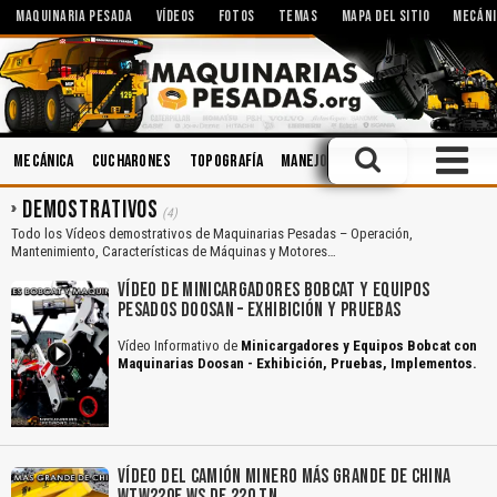
MAQUINARIA PESADA
VÍDEOS
FOTOS
TEMAS
MAPA DEL SITIO
MECÁNI
Mecánica
Cucharones
Topografía
Manejo Defensivo
Accidentes
DEMOSTRATIVOS
(4)
Todo los Vídeos demostrativos de Maquinarias Pesadas – Operación,
Mantenimiento, Características de Máquinas y Motores…
VÍDEO DE MINICARGADORES BOBCAT Y EQUIPOS
PESADOS DOOSAN – EXHIBICIÓN Y PRUEBAS
Vídeo Informativo de
Minicargadores y Equipos Bobcat con
Maquinarias Doosan - Exhibición, Pruebas, Implementos.
VÍDEO DEL CAMIÓN MINERO MÁS GRANDE DE CHINA
WTW220E WS DE 220 TN