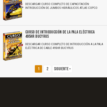
DESCARGAR CURSO COMPLETO DE CAPACITACIÓN:
INTRODUCCIÓN DE JUMBOS HIDRÁULICOS ATLAS COPCO
El Título es incorrecto según el contenido.
Texto o Imagen de portada son erróneos.
CURSO DE INTRODUCCIÓN DE LA PALA ELÉCTRICA
No carga o no se visualiza el contenido.
495HR BUCYRUS
Reportar otro tipo de error...
DESCARGAR CURSO COMPLETO DE INTRODUCCIÓN A LA PALA
ELÉCTRICA DE CABLE 495HR BUCYRUS
1
2
Siguiente »