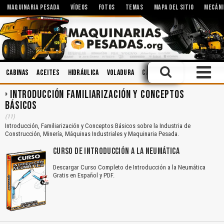
MAQUINARIA PESADA
VÍDEOS
FOTOS
TEMAS
MAPA DEL SITIO
MECÁNI
Cabinas
Aceites
Hidráulica
Voladura
Caja de Cambios
Motores
INTRODUCCIÓN FAMILIARIZACIÓN Y CONCEPTOS
BÁSICOS
(11)
Introducción, Familiarización y Conceptos Básicos sobre la Industria de
Construcción, Minería, Máquinas Industriales y Maquinaria Pesada.
CURSO DE INTRODUCCIÓN A LA NEUMÁTICA
Descargar Curso Completo de Introducción a la Neumática
Gratis en Español y PDF.