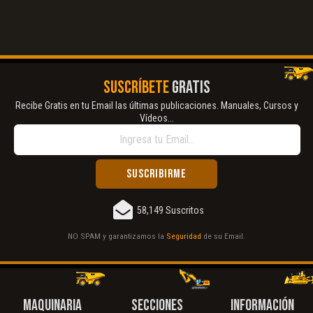
El Título es incorrecto según el contenido.
Texto o Imagen de portada son erróneos.
No carga o no se visualiza el contenido.
SUSCRÍBETE
GRATIS
Reportar otro tipo de error...
Recibe Gratis en tu Email las últimas publicaciones. Manuales, Cursos y
Vídeos...
58,149 Suscritos
NO SPAM y garantizamos la
Seguridad
de su Email.
MAQUINARIA
SECCIONES
INFORMACIÓN