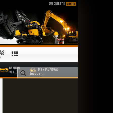
SUSCRÍBETE
GRATIS
AS
S
Camión
Montacargas
Volquete