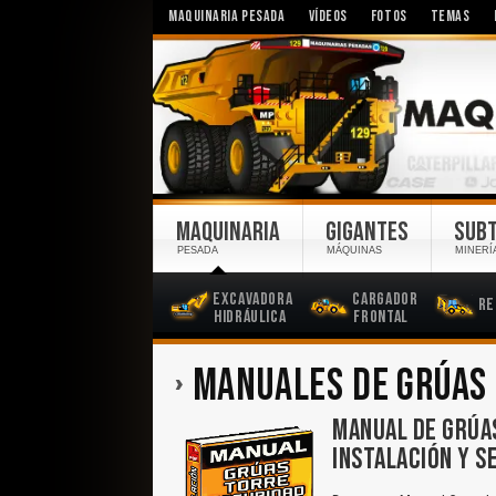
MAQUINARIA PESADA
VÍDEOS
FOTOS
TEMAS
MAQUINARIA
GIGANTES
SUB
PESADA
MÁQUINAS
MINERÍ
Excavadora
Cargador
Re
Hidráulica
Frontal
MANUALES DE GRÚAS
MANUAL DE GRÚAS
INSTALACIÓN Y S