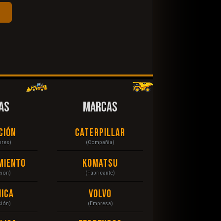
AS
MARCAS
ción
Caterpillar
ores)
(Compañia)
miento
Komatsu
ción)
(Fabricante)
ica
Volvo
ción)
(Empresa)