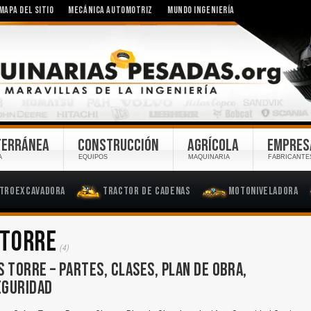
MAPA DEL SITIO
MECÁNICA AUTOMOTRIZ
MUNDO INGENIERÍA
TERRÁNEA
CONSTRUCCIÓN
AGRÍCOLA
EMPRES
A
EQUIPOS
MAQUINARIA
FABRICANTE
troexcavadora
Tractor de Cadenas
Motoniveladora
 TORRE
(4)
 TORRE – PARTES, CLASES, PLAN DE OBRA,
EGURIDAD