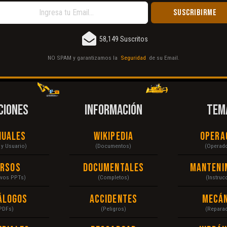
58,149 Suscritos
NO SPAM y garantizamos la
Seguridad
de su Email.
CIONES
INFORMACIÓN
TEM
nuales
Wikipedia
Opera
r y Usuario)
(Documentos)
(Operad
ursos
Documentales
Manteni
ivos PPTs)
(Completos)
(Instruc
álogos
Accidentes
Mecán
PDFs)
(Peligros)
(Repara