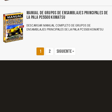
El Título es incorrecto según el contenido.
MANUAL DE GRUPOS DE ENSAMBLAJES PRINCIPALES DE
Texto o Imagen de portada son erróneos.
LA PALA PC5500 KOMATSU
DESCARGAR MANUAL COMPLETO DE GRUPOS DE
No carga o no se visualiza el contenido.
ENSAMBLAJES PRINCIPALES DE LA PALA PC5500 KOMATSU
Reportar otro tipo de error...
1
2
Siguiente »