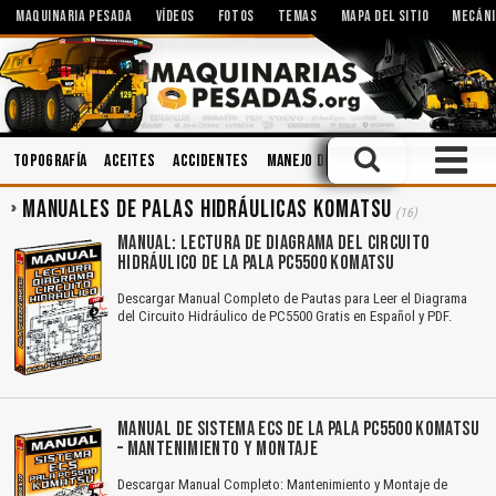
MAQUINARIA PESADA
VÍDEOS
FOTOS
TEMAS
MAPA DEL SITIO
MECÁNI
Topografía
Aceites
Accidentes
Manejo Defensivo
Mecánica
Im
MANUALES DE PALAS HIDRÁULICAS KOMATSU
(16)
MANUAL: LECTURA DE DIAGRAMA DEL CIRCUITO
HIDRÁULICO DE LA PALA PC5500 KOMATSU
Descargar Manual Completo de Pautas para Leer el Diagrama
del Circuito Hidráulico de PC5500 Gratis en Español y PDF.
MANUAL DE SISTEMA ECS DE LA PALA PC5500 KOMATSU
– MANTENIMIENTO Y MONTAJE
Descargar Manual Completo: Mantenimiento y Montaje de