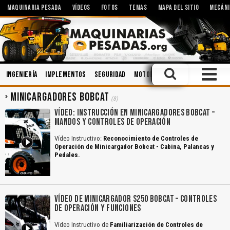
MAQUINARIA PESADA
VÍDEOS
FOTOS
TEMAS
MAPA DEL SITIO
MECÁNI
Ingeniería
Implementos
Seguridad
Motores
Operación
Mecáni
MINICARGADORES BOBCAT
(8)
VÍDEO: INSTRUCCIÓN EN MINICARGADORES BOBCAT –
MANDOS Y CONTROLES DE OPERACIÓN
Vídeo Instructivo:
Reconocimiento de Controles de
Operación de Minicargador Bobcat - Cabina, Palancas y
Pedales.
VÍDEO DE MINICARGADOR S250 BOBCAT – CONTROLES
DE OPERACIÓN Y FUNCIONES
Vídeo Instructivo de
Familiarización de Controles de