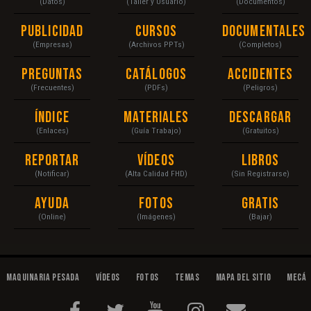
(Datos)
(Taller y Usuario)
(Documentos)
Publicidad
Cursos
Documentales
(Empresas)
(Archivos PPTs)
(Completos)
Preguntas
Catálogos
Accidentes
(Frecuentes)
(PDFs)
(Peligros)
Índice
Materiales
Descargar
(Enlaces)
(Guía Trabajo)
(Gratuitos)
Reportar
Vídeos
Libros
(Notificar)
(Alta Calidad FHD)
(Sin Registrarse)
Ayuda
Fotos
Gratis
(Online)
(Imágenes)
(Bajar)
Maquinaria Pesada
Vídeos
Fotos
Temas
Mapa del Sitio
Mecán