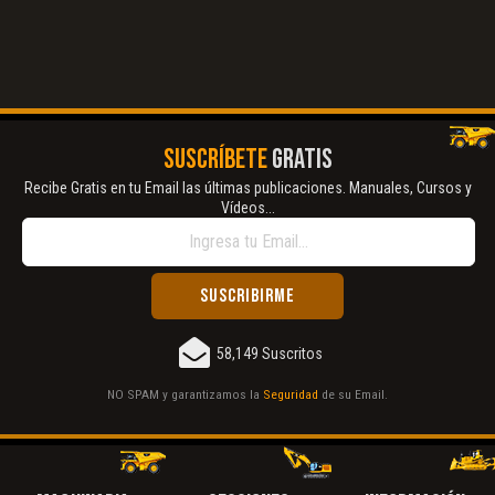
El Título es incorrecto según el contenido.
Texto o Imagen de portada son erróneos.
No carga o no se visualiza el contenido.
SUSCRÍBETE
GRATIS
Reportar otro tipo de error...
Recibe Gratis en tu Email las últimas publicaciones. Manuales, Cursos y
Vídeos...
58,149 Suscritos
NO SPAM y garantizamos la
Seguridad
de su Email.