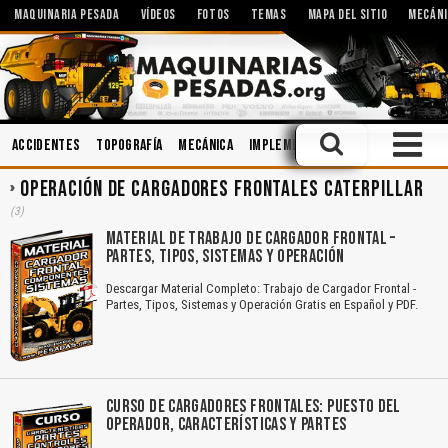
MAQUINARIA PESADA
VÍDEOS
FOTOS
TEMAS
MAPA DEL SITIO
MECÁNI
Accidentes
Topografía
Mecánica
Implementos
Minería
Seguri
OPERACIÓN DE CARGADORES FRONTALES CATERPILLAR
(3)
MATERIAL DE TRABAJO DE CARGADOR FRONTAL –
PARTES, TIPOS, SISTEMAS Y OPERACIÓN
Descargar Material Completo: Trabajo de Cargador Frontal -
Partes, Tipos, Sistemas y Operación Gratis en Español y PDF.
CURSO DE CARGADORES FRONTALES: PUESTO DEL
OPERADOR, CARACTERÍSTICAS Y PARTES