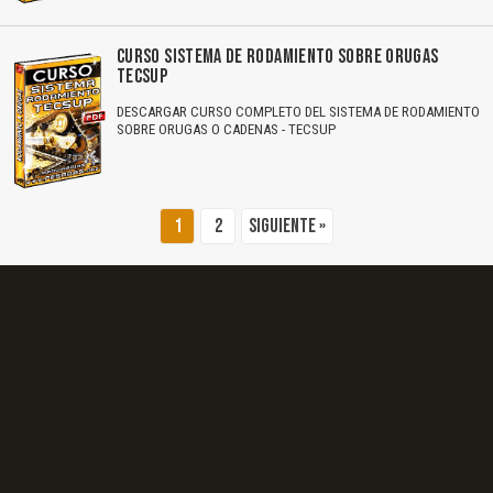
El Título es incorrecto según el contenido.
CURSO SISTEMA DE RODAMIENTO SOBRE ORUGAS
Texto o Imagen de portada son erróneos.
TECSUP
DESCARGAR CURSO COMPLETO DEL SISTEMA DE RODAMIENTO
No carga o no se visualiza el contenido.
SOBRE ORUGAS O CADENAS - TECSUP
Reportar otro tipo de error...
1
2
Siguiente »