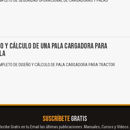
PLETO DE SEGURIDAD OPERACIONAL DE CARGADORAS Y PALAS
El Título es incorrecto según el contenido.
Texto o Imagen de portada son erróneos.
O Y CÁLCULO DE UNA PALA CARGADORA PARA
No carga o no se visualiza el contenido.
LA
Reportar otro tipo de error...
PLETO DE DISEÑO Y CÁLCULO DE PALA CARGADORA PARA TRACTOR
SUSCRÍBETE
GRATIS
Recibe Gratis en tu Email las últimas publicaciones. Manuales, Cursos y Vídeos..