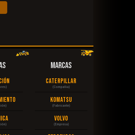
AS
MARCAS
ción
Caterpillar
ores)
(Compañia)
miento
Komatsu
ción)
(Fabricante)
ica
Volvo
ción)
(Empresa)