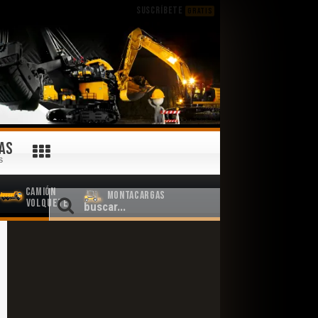
SUSCRÍBETE
GRATIS
AS
S
Camión
Montacargas
Volquete