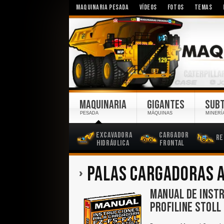
MAQUINARIA PESADA
VÍDEOS
FOTOS
TEMAS
MAQUINARIA
GIGANTES
SUB
PESADA
MÁQUINAS
MINERÍ
Excavadora
Cargador
Re
Hidráulica
Frontal
PALAS CARGADORAS 
MANUAL DE INSTR
PROFILINE STOLL