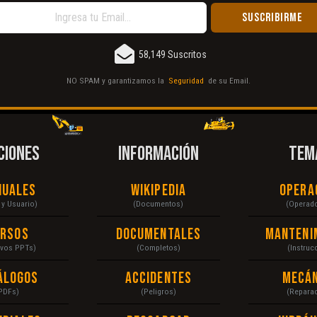
58,149 Suscritos
NO SPAM y garantizamos la
Seguridad
de su Email.
CIONES
INFORMACIÓN
TEM
nuales
Wikipedia
Opera
r y Usuario)
(Documentos)
(Operad
ursos
Documentales
Manteni
ivos PPTs)
(Completos)
(Instruc
álogos
Accidentes
Mecán
PDFs)
(Peligros)
(Repara