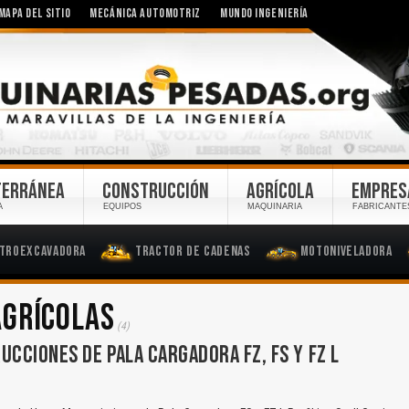
MAPA DEL SITIO
MECÁNICA AUTOMOTRIZ
MUNDO INGENIERÍA
TERRÁNEA
CONSTRUCCIÓN
AGRÍCOLA
EMPRES
A
EQUIPOS
MAQUINARIA
FABRICANTE
troexcavadora
Tractor de Cadenas
Motoniveladora
AGRÍCOLAS
(4)
UCCIONES DE PALA CARGADORA FZ, FS Y FZ L