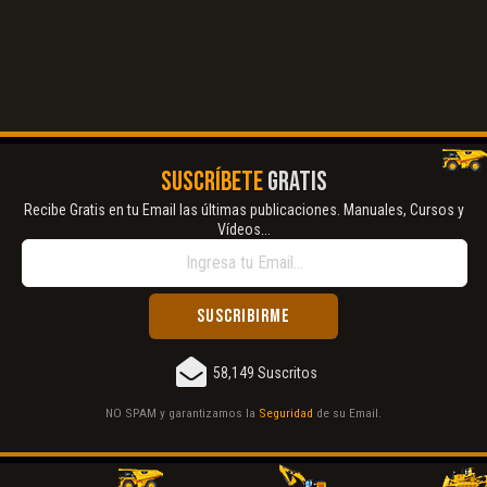
El Título es incorrecto según el contenido.
Texto o Imagen de portada son erróneos.
No carga o no se visualiza el contenido.
SUSCRÍBETE
GRATIS
Reportar otro tipo de error...
Recibe Gratis en tu Email las últimas publicaciones. Manuales, Cursos y
Vídeos...
58,149 Suscritos
NO SPAM y garantizamos la
Seguridad
de su Email.