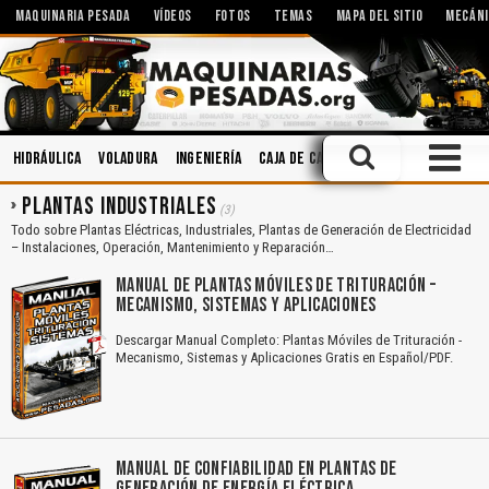
MAQUINARIA PESADA
VÍDEOS
FOTOS
TEMAS
MAPA DEL SITIO
MECÁNI
Hidráulica
Voladura
Ingeniería
Caja de Cambios
Soldadura
Man
PLANTAS INDUSTRIALES
(3)
Todo sobre Plantas Eléctricas, Industriales, Plantas de Generación de Electricidad
– Instalaciones, Operación, Mantenimiento y Reparación…
MANUAL DE PLANTAS MÓVILES DE TRITURACIÓN –
MECANISMO, SISTEMAS Y APLICACIONES
Descargar Manual Completo: Plantas Móviles de Trituración -
Mecanismo, Sistemas y Aplicaciones Gratis en Español/PDF.
MANUAL DE CONFIABILIDAD EN PLANTAS DE
GENERACIÓN DE ENERGÍA ELÉCTRICA