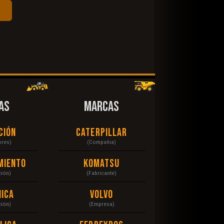
AS
MARCAS
ción
Caterpillar
ores)
(Compañia)
miento
Komatsu
ción)
(Fabricante)
ica
Volvo
ción)
(Empresa)