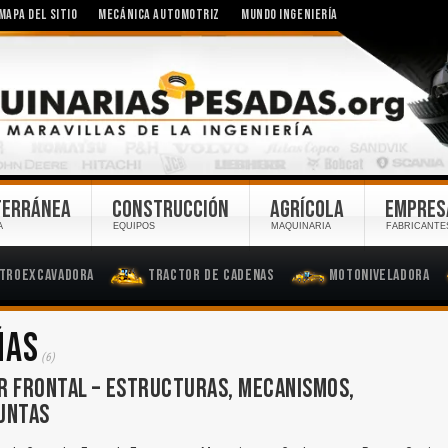
MAPA DEL SITIO
MECÁNICA AUTOMOTRIZ
MUNDO INGENIERÍA
TERRÁNEA
CONSTRUCCIÓN
AGRÍCOLA
EMPRES
A
EQUIPOS
MAQUINARIA
FABRICANTE
troexcavadora
Tractor de Cadenas
Motoniveladora
ÑAS
(6)
R FRONTAL – ESTRUCTURAS, MECANISMOS,
UNTAS