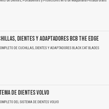
eto de Dientes, Portadientes y Protectores MTG de Maquinaria Pesada Gratis
HILLAS, DIENTES Y ADAPTADORES BCB THE EDGE
MPLETO DE CUCHILLAS, DIENTES Y ADAPTADORES BLACK CAT BLADES
El Título es incorrecto según el contenido.
Texto o Imagen de portada son erróneos.
TEMA DE DIENTES VOLVO
No carga o no se visualiza el contenido.
MPLETO DEL SISTEMA DE DIENTES VOLVO
Reportar otro tipo de error...