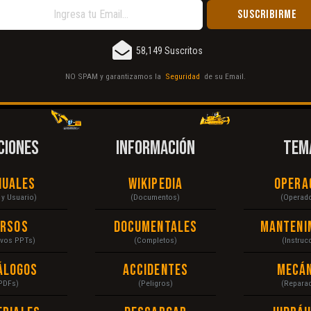
58,149 Suscritos
NO SPAM y garantizamos la
Seguridad
de su Email.
CIONES
INFORMACIÓN
TEM
nuales
Wikipedia
Opera
r y Usuario)
(Documentos)
(Operad
ursos
Documentales
Manteni
ivos PPTs)
(Completos)
(Instruc
álogos
Accidentes
Mecán
PDFs)
(Peligros)
(Repara