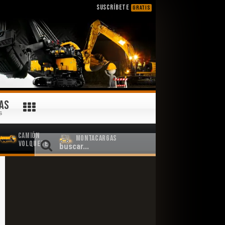
SUSCRÍBETE
GRATIS
AS
S
Camión
Montacargas
Volquete