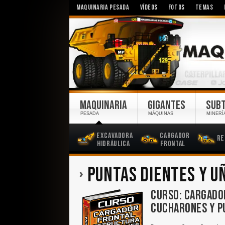
MAQUINARIA PESADA
VÍDEOS
FOTOS
TEMAS
MAQUINARIA
GIGANTES
SUB
PESADA
MÁQUINAS
MINERÍ
Excavadora
Cargador
Re
Hidráulica
Frontal
PUNTAS DIENTES Y U
CURSO: CARGADO
CUCHARONES Y P