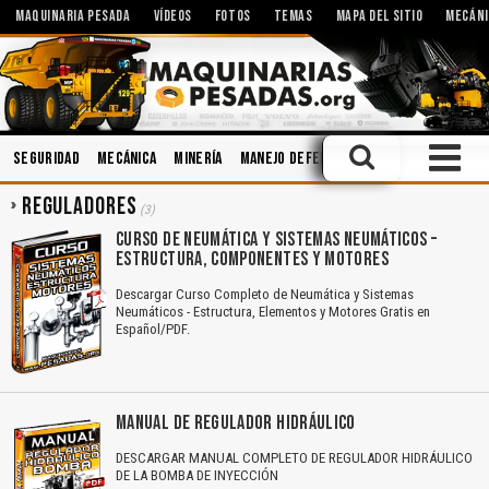
MAQUINARIA PESADA
VÍDEOS
FOTOS
TEMAS
MAPA DEL SITIO
MECÁNI
Seguridad
Mecánica
Minería
Manejo Defensivo
Operación
Cabi
REGULADORES
(3)
CURSO DE NEUMÁTICA Y SISTEMAS NEUMÁTICOS –
ESTRUCTURA, COMPONENTES Y MOTORES
Descargar Curso Completo de Neumática y Sistemas
Neumáticos - Estructura, Elementos y Motores Gratis en
Español/PDF.
MANUAL DE REGULADOR HIDRÁULICO
DESCARGAR MANUAL COMPLETO DE REGULADOR HIDRÁULICO
DE LA BOMBA DE INYECCIÓN