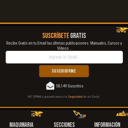
El Título es incorrecto según el contenido.
Texto o Imagen de portada son erróneos.
No carga o no se visualiza el contenido.
SUSCRÍBETE
GRATIS
Reportar otro tipo de error...
Recibe Gratis en tu Email las últimas publicaciones. Manuales, Cursos y
Vídeos...
58,149 Suscritos
NO SPAM y garantizamos la
Seguridad
de su Email.
MAQUINARIA
SECCIONES
INFORMACIÓN