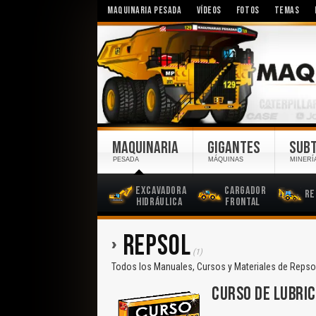
MAQUINARIA PESADA
VÍDEOS
FOTOS
TEMAS
MAQUINARIA
GIGANTES
SUB
PESADA
MÁQUINAS
MINERÍ
Excavadora
Cargador
Re
Hidráulica
Frontal
REPSOL
(1)
Todos los Manuales, Cursos y Materiales de Repsol
CURSO DE LUBRIC