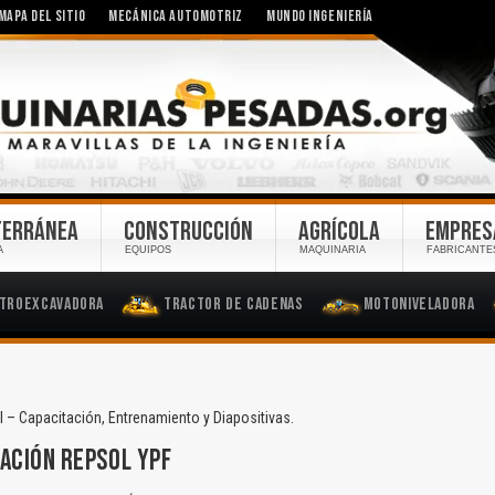
MAPA DEL SITIO
MECÁNICA AUTOMOTRIZ
MUNDO INGENIERÍA
TERRÁNEA
CONSTRUCCIÓN
AGRÍCOLA
EMPRES
A
EQUIPOS
MAQUINARIA
FABRICANTE
troexcavadora
Tractor de Cadenas
Motoniveladora
 – Capacitación, Entrenamiento y Diapositivas.
ACIÓN REPSOL YPF