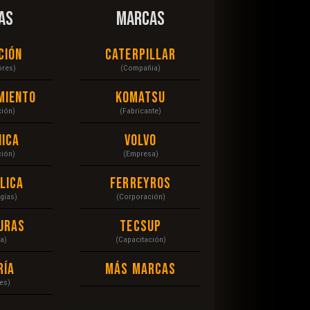
AS
MARCAS
ción
Caterpillar
ores)
(Compañia)
miento
Komatsu
ción)
(Fabricante)
ica
Volvo
ción)
(Empresa)
lica
Ferreyros
gías)
(Corporación)
uras
Tecsup
a)
(Capacitación)
ría
Más Marcas
es)