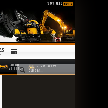
SUSCRÍBETE
GRATIS
AS
S
Camión
Montacargas
Volquete