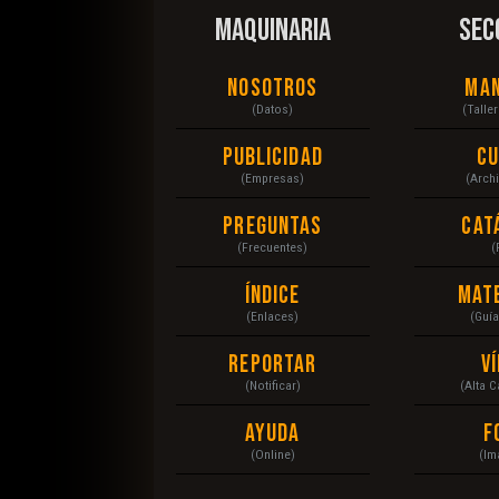
MAQUINARIA
SEC
Nosotros
Ma
(Datos)
(Talle
Publicidad
C
(Empresas)
(Arch
Preguntas
Cat
(Frecuentes)
(
Índice
Mat
(Enlaces)
(Guí
Reportar
V
(Notificar)
(Alta 
Ayuda
F
(Online)
(Im