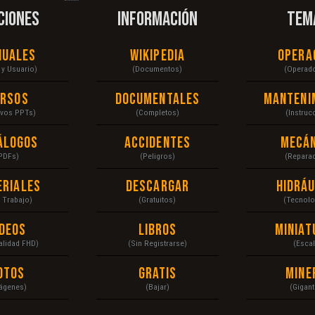
CIONES
INFORMACIÓN
TEM
nuales
Wikipedia
Opera
r y Usuario)
(Documentos)
(Operad
ursos
Documentales
Manteni
ivos PPTs)
(Completos)
(Instruc
álogos
Accidentes
Mecán
PDFs)
(Peligros)
(Repara
eriales
Descargar
Hidráu
a Trabajo)
(Gratuitos)
(Tecnolo
ídeos
Libros
Miniat
Calidad FHD)
(Sin Registrarse)
(Escal
otos
Gratis
Mine
ágenes)
(Bajar)
(Gigant