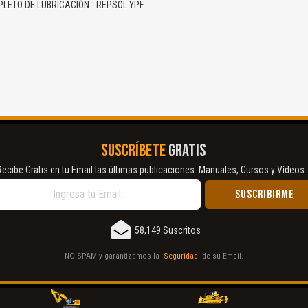
ETO DE LUBRICACIÓN - REPSOL YPF
SUSCRÍBETE
GRATIS
El Título es incorrecto según el contenido.
Recibe Gratis en tu Email las últimas publicaciones. Manuales, Cursos y Vídeos..
Texto o Imagen de portada son erróneos.
No carga o no se visualiza el contenido.
58,149 Suscritos
Reportar otro tipo de error...
NO SPAM y garantizamos la
Seguridad
de su Email.