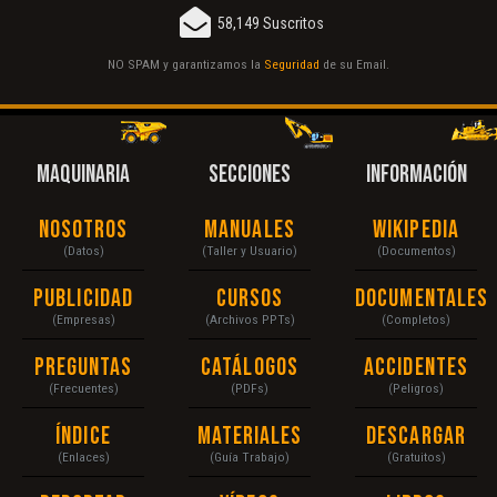
58,149 Suscritos
NO SPAM y garantizamos la
Seguridad
de su Email.
MAQUINARIA
SECCIONES
INFORMACIÓN
Nosotros
Manuales
Wikipedia
(Datos)
(Taller y Usuario)
(Documentos)
Publicidad
Cursos
Documentales
(Empresas)
(Archivos PPTs)
(Completos)
Preguntas
Catálogos
Accidentes
(Frecuentes)
(PDFs)
(Peligros)
Índice
Materiales
Descargar
(Enlaces)
(Guía Trabajo)
(Gratuitos)