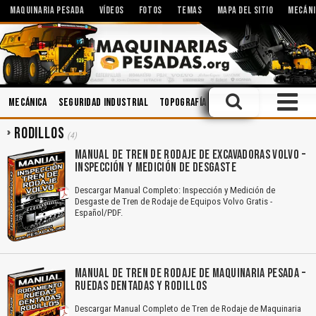
MAQUINARIA PESADA
VÍDEOS
FOTOS
TEMAS
MAPA DEL SITIO
MECÁNI
Mecánica
Seguridad Industrial
Topografía
Implementos
Motor
RODILLOS
(4)
MANUAL DE TREN DE RODAJE DE EXCAVADORAS VOLVO –
INSPECCIÓN Y MEDICIÓN DE DESGASTE
Descargar Manual Completo: Inspección y Medición de
Desgaste de Tren de Rodaje de Equipos Volvo Gratis -
Español/PDF.
MANUAL DE TREN DE RODAJE DE MAQUINARIA PESADA –
RUEDAS DENTADAS Y RODILLOS
Descargar Manual Completo de Tren de Rodaje de Maquinaria