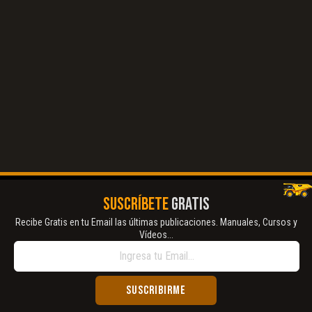
El Título es incorrecto según el contenido.
Texto o Imagen de portada son erróneos.
No carga o no se visualiza el contenido.
Reportar otro tipo de error...
SUSCRÍBETE
GRATIS
Recibe Gratis en tu Email las últimas publicaciones. Manuales, Cursos y
Vídeos...