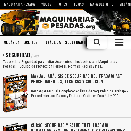
MAQUINARIA PESADA
VÍDEOS
FOTOS
TEMAS
MAPA DEL SITIO
MECÁNI
Mecánica
Aceites
Hidráulica
Seguridad Industrial
Soldadura
SEGURIDAD
(280)
Todo sobre Seguridad para evitar Accidentes o Incidentes con Maquinarias
Pesadas – Equipo de Protección Personal, Normas, Reglas y más…
MANUAL: ANÁLISIS DE SEGURIDAD DEL TRABAJO AST –
PROCEDIMIENTOS, TÉCNICAS Y SOLUCIÓN
Descargar Manual Completo: Análisis de Seguridad de Trabajo -
Procedimientos, Pasos y Factores Gratis en Español y PDF.
CURSO: SEGURIDAD Y SALUD EN EL TRABAJO –
NORMATIVA, GESTIÓN, REGLAMENTO Y OBLIGACIONES