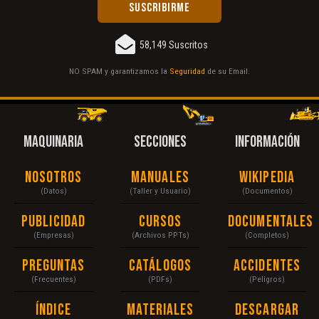
58,149 Suscritos
NO SPAM y garantizamos la
Seguridad
de su Email.
MAQUINARIA
SECCIONES
INFORMACIÓN
Nosotros
Manuales
Wikipedia
(Datos)
(Taller y Usuario)
(Documentos)
Publicidad
Cursos
Documentales
(Empresas)
(Archivos PPTs)
(Completos)
Preguntas
Catálogos
Accidentes
(Frecuentes)
(PDFs)
(Peligros)
Índice
Materiales
Descargar