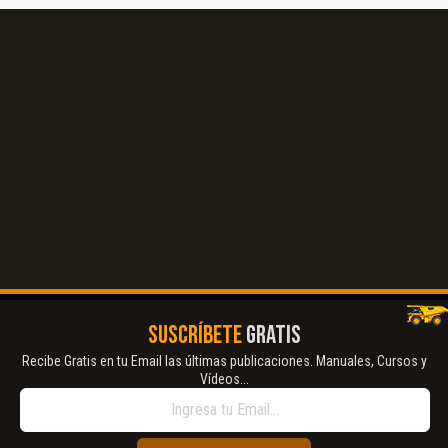
El Título es incorrecto según el contenido.
Texto o Imagen de portada son erróneos.
No carga o no se visualiza el contenido.
Reportar otro tipo de error...
SUSCRÍBETE
GRATIS
Recibe Gratis en tu Email las últimas publicaciones. Manuales, Cursos y
Vídeos...