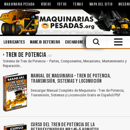
MAQUINARIA PESADA
VÍDEOS
FOTOS
TEMAS
MAPA DEL SITIO
MECÁNI
Lubricantes
Manejo Defensivo
Cucharones
Voladura
Implement
TREN DE POTENCIA
(4)
Sistema de Tren de Potencia – Partes, Componentes, Mecanismo, Mantenimiento y
Reparación…
MANUAL DE MAQUINARIA – TREN DE POTENCIA,
TRANSMISIÓN, SISTEMAS Y LOCOMOCIÓN
Descargar Manual Completo de Maquinaria - Tren de Potencia,
Transmisión, Sistemas y Locomoción Gratis en Español/PDF.
CURSO DEL TREN DE POTENCIA DE LA
RETROEXCAVADORA WB146-5 KOMATSU