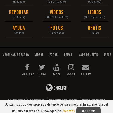
(Enlaces)
(Guía Trabajo)
(Gratuitos)
Reportar
Vídeos
Libros
(Notificar)
(Alta Calidad FHD)
(Sin Registrarse)
Ayuda
Fotos
Gratis
(Online)
(Imágenes)
(Bajar)
Maquinaria Pesada
Vídeos
Fotos
Temas
Mapa del Sitio
Mecán
308,607
1,553
6,770
2,449
58,149
English
Condiciones
|
Privacidad
|
Derechos de Autor
|
Responsabilidad
Utilizamos cookies propias y de terceros para mejorar la experiencia del
© 2020 Maquinaria Pesada. Operación, Mecánica, Mantenimiento...
Aceptar
usuario a través de su navegación.
Ver más