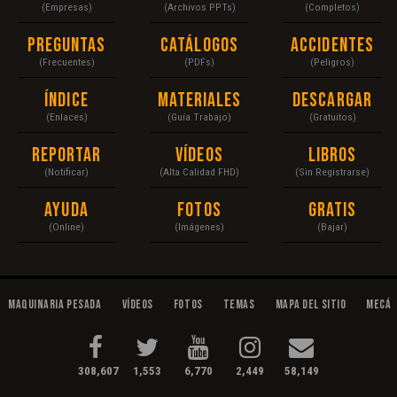
(Empresas)
(Archivos PPTs)
(Completos)
Preguntas
Catálogos
Accidentes
(Frecuentes)
(PDFs)
(Peligros)
Índice
Materiales
Descargar
(Enlaces)
(Guía Trabajo)
(Gratuitos)
Reportar
Vídeos
Libros
(Notificar)
(Alta Calidad FHD)
(Sin Registrarse)
Ayuda
Fotos
Gratis
(Online)
(Imágenes)
(Bajar)
Maquinaria Pesada
Vídeos
Fotos
Temas
Mapa del Sitio
Mecán
308,607
1,553
6,770
2,449
58,149