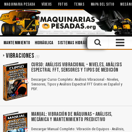
MAQUINARIA PESADA
VÍDEOS
FOTOS
TEMAS
MAPA DEL SITIO
MECÁNI
Mantenimiento
Hidráulica
Sistemas Hidráulicos
Cucharones
Se
VIBRACIONES
(5)
CURSO: ANÁLISIS VIBRACIONAL – NIVELES, ANÁLISIS
ESPECTRAL FFT, SENSORES Y TIPOS DE MEDICIÓN
Descargar Curso Completo: Análisis Vibracional - Niveles,
Sensores, Tipos y Análisis Espectral FFT Gratis en Español y
PDF.
MANUAL: VIBRACIÓN DE MÁQUINAS – ANÁLISIS,
MECÁNICA Y MANTENIMIENTO PREDICTIVO
Descargar Manual Completo: Vibración de Equipos - Análisis,