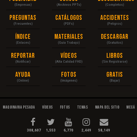
(Empresas)
(Archivos PPTs)
(Completos)
Preguntas
Catálogos
Accidentes
(Frecuentes)
(PDFs)
(Peligros)
Índice
Materiales
Descargar
(Enlaces)
(Guía Trabajo)
(Gratuitos)
Reportar
Vídeos
Libros
(Notificar)
(Alta Calidad FHD)
(Sin Registrarse)
Ayuda
Fotos
Gratis
(Online)
(Imágenes)
(Bajar)
Maquinaria Pesada
Vídeos
Fotos
Temas
Mapa del Sitio
Mecán
308,607
1,553
6,770
2,449
58,149