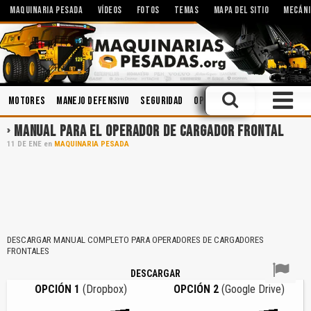
MAQUINARIA PESADA
VÍDEOS
FOTOS
TEMAS
MAPA DEL SITIO
MECÁNI
Motores
Manejo Defensivo
Seguridad
Operación
Hidráulica
Ac
MANUAL PARA EL OPERADOR DE CARGADOR FRONTAL
11
DE
ENE
en
MAQUINARIA PESADA
DESCARGAR MANUAL COMPLETO PARA OPERADORES DE CARGADORES
FRONTALES
DESCARGAR
OPCIÓN 1
(Dropbox)
OPCIÓN 2
(Google Drive)