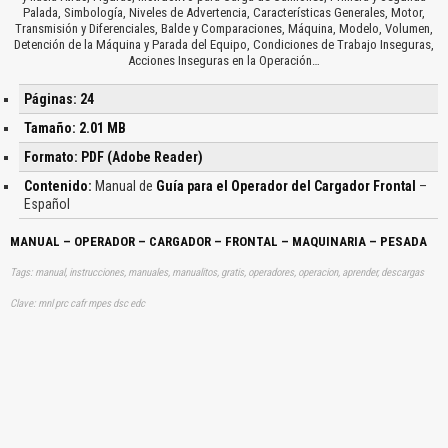
Palada, Simbología, Niveles de Advertencia, Características Generales, Motor,
Transmisión y Diferenciales, Balde y Comparaciones, Máquina, Modelo, Volumen,
Detención de la Máquina y Parada del Equipo, Condiciones de Trabajo Inseguras,
Acciones Inseguras en la Operación…
Páginas: 24
Tamaño: 2.01 MB
Formato: PDF (Adobe Reader)
Contenido:
Manual de
Guía para el Operador del Cargador Frontal
–
Español
MANUAL – OPERADOR – CARGADOR – FRONTAL – MAQUINARIA – PESADA
Tags: manual, instrucciones, manuales, manualitos, gratis, operadores, operacion, aprender, descargas
Clave: mnl prc cafr mpes dsc edc