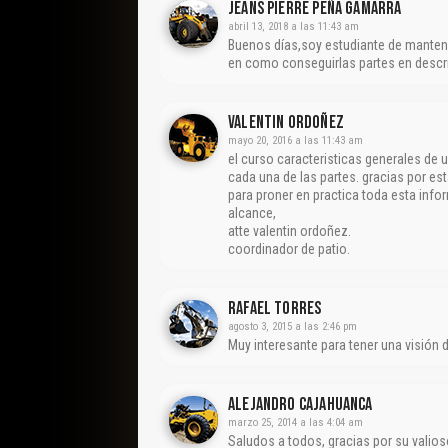
Jeans Pierre Peña Gamarra
abril 13, 2018 a las 11:43 am
Buenos días,soy estudiante de manten
en como conseguirlas partes en descri
VALENTIN ORDOÑEZ
mayo 20, 2016 a las 11:43 am
el curso caracteristicas generales de 
cada una de las partes. gracias por es
para proner en practica toda esta in
alcance,
atte valentin ordoñez.
coordinador de patio.
Rafael Torres
agosto 3, 2015 a las 2:46 pm
Muy interesante para tener una visión
Alejandro Cajahuanca
marzo 25, 2014 a las 4:04 am
Saludos a todos, gracias por su valios