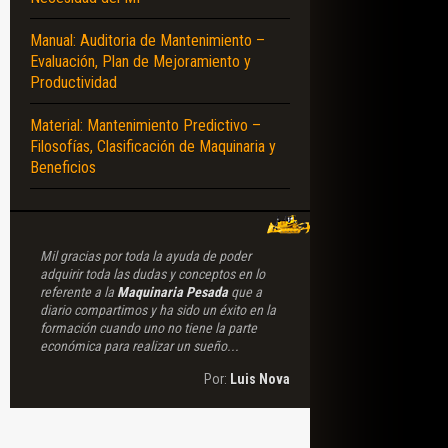
Manual: Auditoria de Mantenimiento –
Evaluación, Plan de Mejoramiento y
Productividad
Material: Mantenimiento Predictivo –
Filosofías, Clasificación de Maquinaria y
Beneficios
Mil gracias por toda la ayuda de poder
adquirir toda las dudas y conceptos en lo
referente a la
Maquinaria Pesada
que a
diario compartimos y ha sido un éxito en la
formación cuando uno no tiene la parte
económica para realizar un sueño...
Por:
Luis Nova