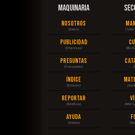
MAQUINARIA
SEC
Nosotros
Ma
(Datos)
(Talle
Publicidad
C
(Empresas)
(Arch
Preguntas
Cat
(Frecuentes)
(
Índice
Mat
(Enlaces)
(Guí
Reportar
V
(Notificar)
(Alta 
Ayuda
F
(Online)
(Im