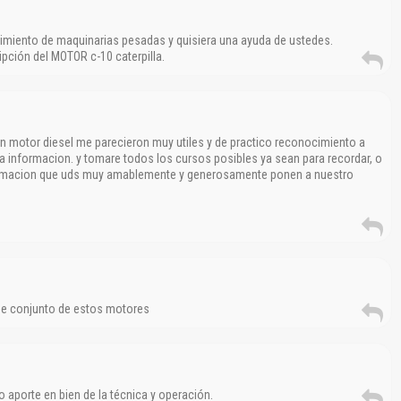
El Título es incorrecto según el contenido.
Texto o Imagen de portada son erróneos.
imiento de maquinarias pesadas y quisiera una ayuda de ustedes.
pción del MOTOR c-10 caterpilla.
No carga o no se visualiza el contenido.
Reportar otro tipo de error...
un motor diesel me parecieron muy utiles y de practico reconocimiento a
ta informacion. y tomare todos los cursos posibles ya sean para recordar, o
formacion que uds muy amablemente y generosamente ponen a nuestro
 de conjunto de estos motores
o aporte en bien de la técnica y operación.