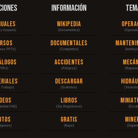
CIONES
INFORMACIÓN
TEM
nuales
Wikipedia
Opera
r y Usuario)
(Documentos)
(Operad
ursos
Documentales
Manteni
ivos PPTs)
(Completos)
(Instruc
álogos
Accidentes
Mecán
PDFs)
(Peligros)
(Repara
eriales
Descargar
Hidráu
a Trabajo)
(Gratuitos)
(Tecnolo
ídeos
Libros
Miniat
Calidad FHD)
(Sin Registrarse)
(Escal
otos
Gratis
Mine
ágenes)
(Bajar)
(Gigant