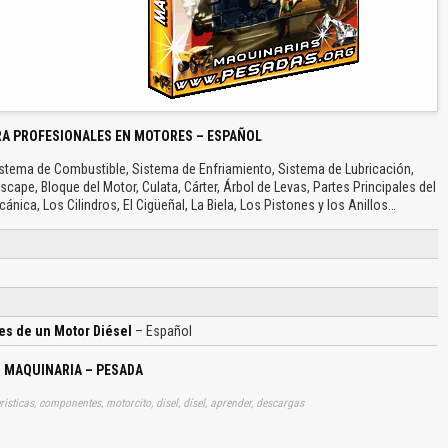
RA PROFESIONALES EN MOTORES – ESPAÑOL
stema de Combustible, Sistema de Enfriamiento, Sistema de Lubricación,
cape, Bloque del Motor, Culata, Cárter, Árbol de Levas, Partes Principales del
ánica, Los Cilindros, El Cigüeñal, La Biela, Los Pistones y los Anillos…
es de un Motor Diésel
– Español
– MAQUINARIA – PESADA
eristicas, componentes, motorcito, disel, dísel, aprender, descargas