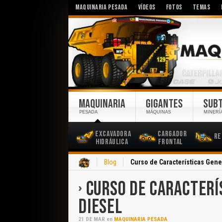
MAQUINARIA PESADA
VÍDEOS
FOTOS
TEMAS
MAQUINARIA
GIGANTES
SUB
PESADA
MÁQUINAS
MINERÍ
Excavadora
Cargador
Re
Hidráulica
Frontal
Inicio
Blog
Curso de Características Gene
CURSO DE CARACTERÍ
DIESEL
21
DE
MAR
en
MAQUINARIA PESADA