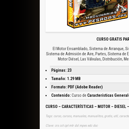
CURSO GRATIS PA
El Motor Ensamblado, Sistema de Arranque, Si
Sistema de Admisión de Aire, Partes, Sistema de Es
Motor Diésel, Las Válvulas, Distribución, Mec
Páginas: 23
Tamaño: 1.29 MB
Formato: PDF (Adobe Reader)
Contenido:
Curso de
Características General
CURSO – CARACTERÍSTICAS – MOTOR – DIESEL 
Tags: curso, cursos, manuales, manualitos, gratis, util, caract
Clave: crs cct cpt mtr dsl mpes edc dsc