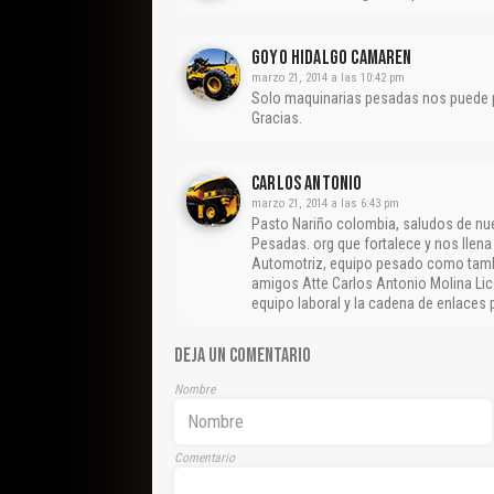
Goyo Hidalgo Camaren
marzo 21, 2014 a las 10:42 pm
Solo maquinarias pesadas nos puede p
Gracias.
CARLOS ANTONIO
marzo 21, 2014 a las 6:43 pm
Pasto Nariño colombia, saludos de nue
Pesadas. org que fortalece y nos llen
Automotriz, equipo pesado como tambi
amigos Atte Carlos Antonio Molina Lic
equipo laboral y la cadena de enlaces
DEJA UN COMENTARIO
Nombre
Comentario