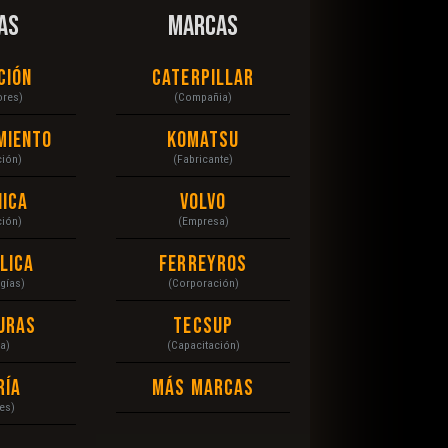
AS
MARCAS
ción
Caterpillar
ores)
(Compañia)
miento
Komatsu
ción)
(Fabricante)
ica
Volvo
ción)
(Empresa)
lica
Ferreyros
gías)
(Corporación)
uras
Tecsup
a)
(Capacitación)
ría
Más Marcas
es)