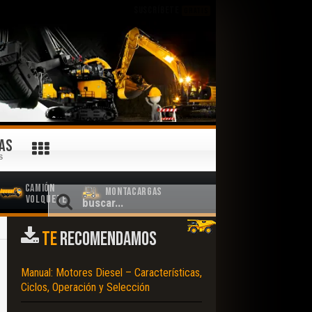
SUSCRÍBETE
GRATIS
AS
S
Camión
Montacargas
Volquete
TE
RECOMENDAMOS
Manual: Motores Diesel – Características,
Ciclos, Operación y Selección