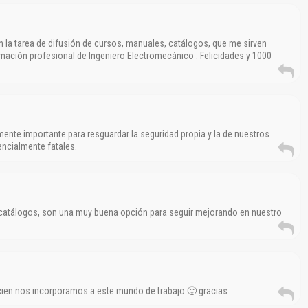
n la tarea de difusión de cursos, manuales, catálogos, que me sirven
ción profesional de Ingeniero Electromecánico . Felicidades y 1000
nte importante para resguardar la seguridad propia y la de nuestros
ncialmente fatales.
catálogos, son una muy buena opción para seguir mejorando en nuestro
El Título es incorrecto según el contenido.
Texto o Imagen de portada son erróneos.
No carga o no se visualiza el contenido.
cien nos incorporamos a este mundo de trabajo 🙂 gracias
Reportar otro tipo de error...