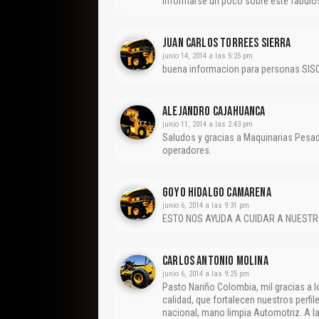
informarse un poco sobre éste fabulo
JUAN CARLOS TORREES SIERRA
junio 14, 2014 a las 5:25 pm
buena informacion para personas SIS
Alejandro Cajahuanca
junio 11, 2014 a las 2:43 pm
Saludos y gracias a Maquinarias Pesad
operadores.
Goyo Hidalgo Camarena
junio 6, 2014 a las 9:31 pm
ESTO NOS AYUDA A CUIDAR A NUESTR
CARLOS ANTONIO MOLINA
junio 6, 2014 a las 9:25 pm
Pasto Nariño Colombia, mil gracias a 
calidad, que fortalecen nuestros per
nacional, mano limpia Automotriz. A la