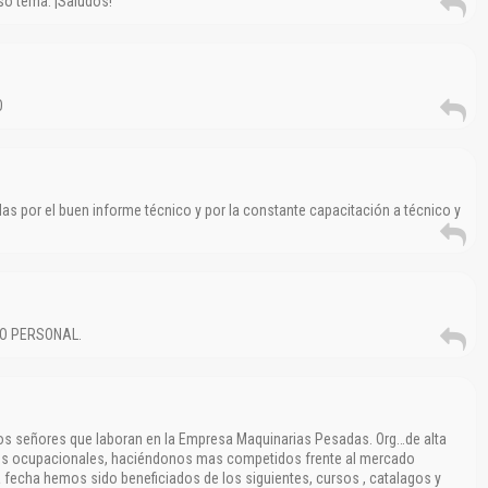
so tema. ¡Saludos!
O
as por el buen informe técnico y por la constante capacitación a técnico y
O PERSONAL.
los señores que laboran en la Empresa Maquinarias Pesadas. Org…de alta
files ocupacionales, haciéndonos mas competidos frente al mercado
 fecha hemos sido beneficiados de los siguientes, cursos , catalagos y