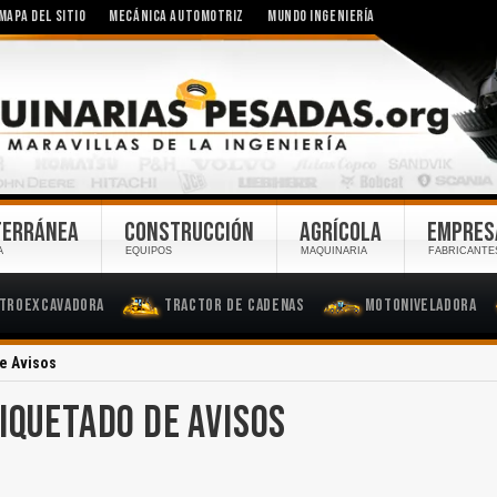
MAPA DEL SITIO
MECÁNICA AUTOMOTRIZ
MUNDO INGENIERÍA
TERRÁNEA
CONSTRUCCIÓN
AGRÍCOLA
EMPRES
A
EQUIPOS
MAQUINARIA
FABRICANTE
troexcavadora
Tractor de Cadenas
Motoniveladora
e Avisos
IQUETADO DE AVISOS