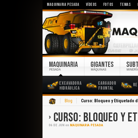
MAQUINARIA PESADA
VÍDEOS
FOTOS
TEMAS
MAQUINARIA
GIGANTES
SUB
PESADA
MÁQUINAS
MINERÍ
Excavadora
Cargador
Re
Hidráulica
Frontal
Inicio
Blog
Curso: Bloqueo y Etiquetado d
CURSO: BLOQUEO Y ET
06
DE
JUN
en
MAQUINARIA PESADA