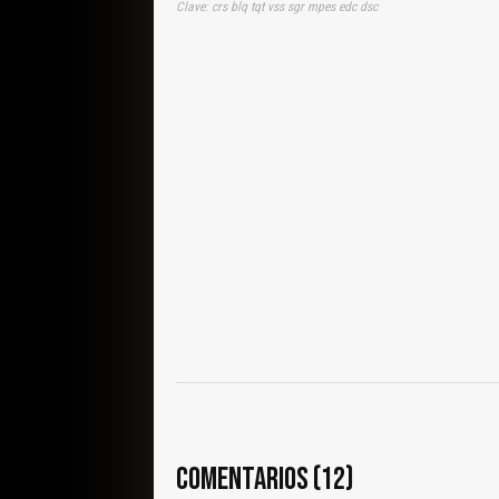
Clave: crs blq tqt vss sgr mpes edc dsc
COMENTARIOS (12)