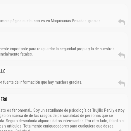
rimera página que busco es en Maquinarias Pesadas. gracias.
nte importante para resguardar la seguridad propia y la de nuestros
ncialmente fatales.
llo
jor fuente de información que hay muchas gracias.
cero
sto es fenomenal… Soy un estudiante de psicología de Trujillo Perú y estoy
igación acerca de de los rasgos de personalidad de personas que se
a. Seguro descubriría algunos datos interesantes. Por otro lado, felicito al
s y artículos. Totalmente enriquecedores para cualquiera que desea