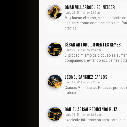
Omar Villarroel Schneider
junio 22, 2014 a las 6:00 pm
Muy bueno el curso, sigan adelante co
bastante como complemento a mi forma
gracias.
César Arturo Cifuentes Reyes
junio 20, 2014 a las 4:44 am
El procedimiento de bloqueo es sumame
compañeros, evitando accidentes pote
Leonel Sanchez Carlos
junio 18, 2014 a las 7:21 pm
Gracias Maquinarias Pesadas por sus 
trabajo..
Daniel Abisai Reducindo Ruiz
junio 18, 2014 a las 6:06 am
excelente informacion para los que re