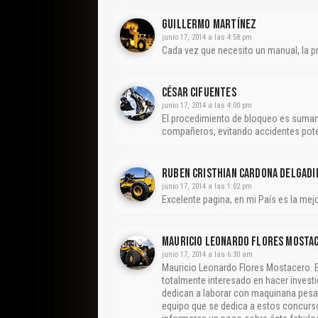
Guillermo Martínez
junio 17, 2014 a las 4:58 pm
Cada vez que necesito un manual, la p
César Cifuentes
junio 17, 2014 a las 4:00 pm
El procedimiento de bloqueo es sumame
compañeros, evitando accidentes pote
Ruben Cristhian Cardona Delgadi
junio 17, 2014 a las 1:02 pm
Excelente pagina, en mi País es la me
Mauricio Leonardo Flores Mosta
junio 17, 2014 a las 6:30 am
Mauricio Leonardo Flores Mostacero. E
totalmente interesado en hacer invest
dedican a laborar con maquinaria pesad
equipo que se dedica a estos concurso