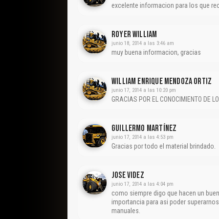
excelente informacion para los que re
Royer William
junio 18, 2014 a las 3:46 am
muy buena informacion, gracias
William Enrique Mendoza Ortiz
junio 17, 2014 a las 10:20 pm
GRACIAS POR EL CONOCIMIENTO DE LO
Guillermo Martínez
junio 17, 2014 a las 4:53 pm
Gracias por todo el material brindado.
Jose Videz
junio 17, 2014 a las 4:04 pm
como siempre digo que hacen un buen 
importancia para asi poder superarnos
manuales.