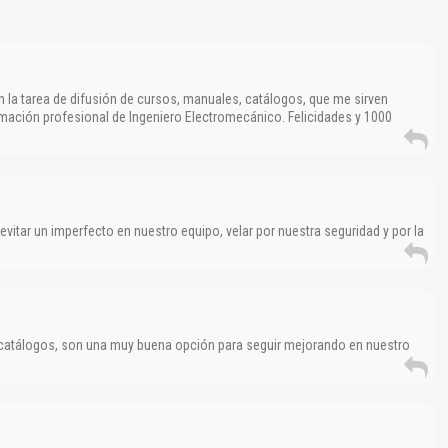
n la tarea de difusión de cursos, manuales, catálogos, que me sirven
ción profesional de Ingeniero Electromecánico. Felicidades y 1000
itar un imperfecto en nuestro equipo, velar por nuestra seguridad y por la
catálogos, son una muy buena opción para seguir mejorando en nuestro
El Título es incorrecto según el contenido.
Texto o Imagen de portada son erróneos.
No carga o no se visualiza el contenido.