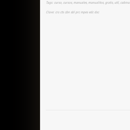
Tags: curso, cursos, manuales, manualitos, gratis, util, cabin
Clave: crs cts cbn sbl prc mpes edc dsc