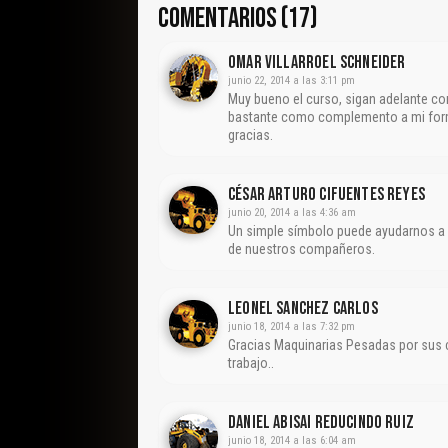
COMENTARIOS (17)
Omar Villarroel Schneider
junio 22, 2014 a las 3:11 pm
Muy bueno el curso, sigan adelante co
bastante como complemento a mi forma
gracias.
César Arturo Cifuentes Reyes
junio 20, 2014 a las 4:36 am
Un simple símbolo puede ayudarnos a ev
de nuestros compañeros.
Leonel Sanchez Carlos
junio 18, 2014 a las 7:32 pm
Gracias Maquinarias Pesadas por sus 
trabajo..
Daniel Abisai Reducindo Ruiz
junio 18, 2014 a las 6:04 am