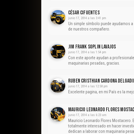
César Cifuentes
junio 17, 2014 a las 3:41 pm
Un simple símbolo puede ayudarnos a ev
de nuestros compañero.
Jim Frank Soplin Lavajos
junio 17, 2014 a las 1:54 pm
Con este aporte ayudan a profesional
maquinarias pesadas, gracias.
Ruben Cristhian Cardona Delgadi
junio 17, 2014 a las 12:58 pm
Excelente pagina, en mi País es la me
Mauricio Leonardo Flores Mosta
junio 17, 2014 a las 6:23 am
Mauricio Leonardo Flores Mostacero. E
totalmente interesado en hacer invest
dedican a laborar con maquinaria pesad