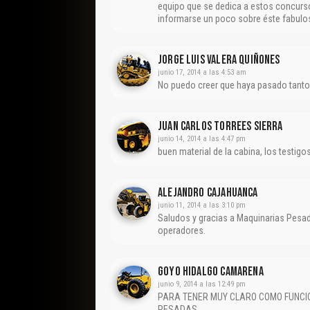
equipo que se dedica a estos concurso
informarse un poco sobre éste fabulo
Jorge Luis Valera Quiñones
junio 17, 2014 a las 4:53 am
No puedo creer que haya pasado tanto t
JUAN CARLOS TORREES SIERRA
junio 14, 2014 a las 4:47 pm
buen material de la cabina, los testi
Alejandro Cajahuanca
junio 11, 2014 a las 3:10 pm
Saludos y gracias a Maquinarias Pesad
operadores.
Goyo Hidalgo Camarena
junio 9, 2014 a las 12:49 pm
PARA TENER MUY CLARO COMO FUNCI
PESADAS.