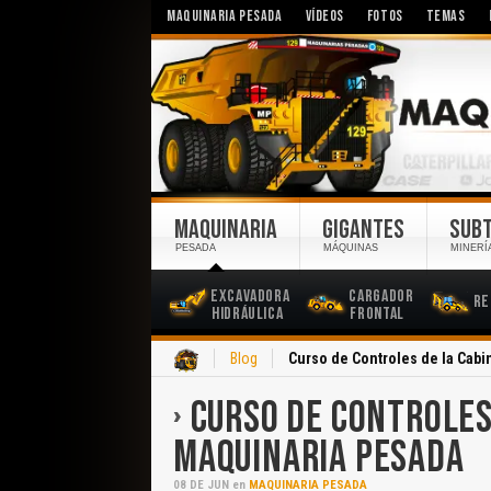
MAQUINARIA PESADA
VÍDEOS
FOTOS
TEMAS
MAQUINARIA
GIGANTES
SUB
PESADA
MÁQUINAS
MINERÍ
Excavadora
Cargador
Re
Hidráulica
Frontal
Inicio
Blog
Curso de Controles de la Cab
CURSO DE CONTROLES
MAQUINARIA PESADA
08
DE
JUN
en
MAQUINARIA PESADA