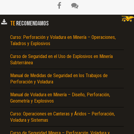
TE
RECOMENDAMOS
Curso: Perforación y Voladura en Minería – Operaciones,
Taladros y Explosivos
Curso de Seguridad en el Uso de Explosivos en Minería
Subterránea
El Título es incorrecto según el contenido.
Manual de Medidas de Seguridad en los Trabajos de
Perforación y Voladura
Texto o Imagen de portada son erróneos.
Manual de Voladura en Minería – Diseño, Perforación,
No carga o no se visualiza el contenido.
Geometría y Explosivos
Reportar otro tipo de error...
Curso: Operaciones en Canteras y Áridos – Perforación,
Voladura y Sistemas
Curso de Seguridad Minera – Perforación, Voladura y