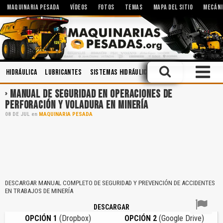
MAQUINARIA PESADA
VÍDEOS
FOTOS
TEMAS
MAPA DEL SITIO
MECÁNI
Hidráulica
Lubricantes
Sistemas Hidráulicos
Voladura
Operaci
MANUAL DE SEGURIDAD EN OPERACIONES DE
PERFORACIÓN Y VOLADURA EN MINERÍA
08
DE
JUL
en
MAQUINARIA PESADA
DESCARGAR MANUAL COMPLETO DE SEGURIDAD Y PREVENCIÓN DE ACCIDENTES
EN TRABAJOS DE MINERÍA
DESCARGAR
OPCIÓN 1
(Dropbox)
OPCIÓN 2
(Google Drive)