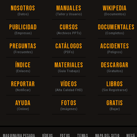
Nosotros
Manuales
Wikipedia
(Datos)
(Taller y Usuario)
(Documentos)
Publicidad
Cursos
Documentales
(Empresas)
(Archivos PPTs)
(Completos)
Preguntas
Catálogos
Accidentes
(Frecuentes)
(PDFs)
(Peligros)
Índice
Materiales
Descargar
(Enlaces)
(Guía Trabajo)
(Gratuitos)
Reportar
Vídeos
Libros
(Notificar)
(Alta Calidad FHD)
(Sin Registrarse)
Ayuda
Fotos
Gratis
(Online)
(Imágenes)
(Bajar)
Maquinaria Pesada
Vídeos
Fotos
Temas
Mapa del Sitio
Mecán