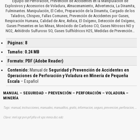
Equipo de Perforación, Prevención de Accidentes en la Manipulación de
Explosivos y Accesorios de Voladura, Almacenamiento, Advertencia, La Dinamita,
Fulminantes. Manipulación, El Cebo, Preparación de la Dinamita, Cargado de los
Taladros, Chispeo, Fallas Comunes, Prevención de Accidentes por Gases,
Respiración Humana, Calidad de Aire, Asfixia, El Oxígeno, Detección del Oxígeno,
Gases Presentes en las Minas, Monóxido de Carbono CO, Gases Nitrosos NO y
NO2, Anhídrido Sulfuroso SO, Gases Sulfhídricos H2S, Medidas de Prevención…
Páginas: 8
Tamaño: 0.24 MB
Formato: PDF (Adobe Reader)
Contenido:
Manual de
Seguridad y Prevención de Accidentes en
Operaciones de Perforación y Voladura en Minería de Pequeña
Escala
– Español
MANUAL – SEGURIDAD – PREVENCIÓN – PERFORACIÓN – VOLADURA –
MINERÍA
Tags: manual, instrucciones, manuales, manualitos, gratis, informacion, seguro, prevencion, perforacion, mineria, aprender, descargas
Clave: mnl sgr pvn prf pfra vlr xps mnra dsc edc