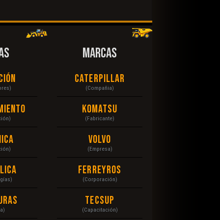
AS
MARCAS
ción
Caterpillar
ores)
(Compañia)
miento
Komatsu
ción)
(Fabricante)
ica
Volvo
ción)
(Empresa)
lica
Ferreyros
gías)
(Corporación)
uras
Tecsup
a)
(Capacitación)