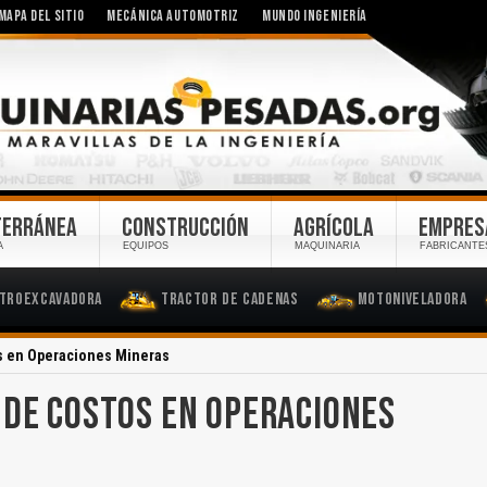
MAPA DEL SITIO
MECÁNICA AUTOMOTRIZ
MUNDO INGENIERÍA
TERRÁNEA
CONSTRUCCIÓN
AGRÍCOLA
EMPRES
A
EQUIPOS
MAQUINARIA
FABRICANTE
troexcavadora
Tractor de Cadenas
Motoniveladora
s en Operaciones Mineras
 DE COSTOS EN OPERACIONES