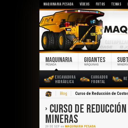
MAQUINARIA PESADA
VÍDEOS
FOTOS
TEMAS
MAQUINARIA
GIGANTES
SUB
PESADA
MÁQUINAS
MINERÍ
Excavadora
Cargador
Re
Hidráulica
Frontal
Inicio
Blog
Curso de Reducción de Costo
CURSO DE REDUCCIÓN
MINERAS
20
DE
SEP
en
MAQUINARIA PESADA