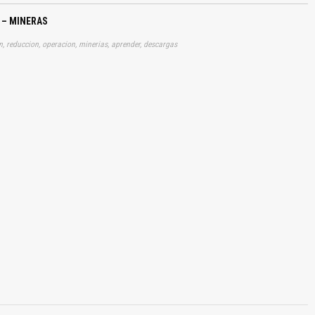
 – MINERAS
n, reduccion, operacion, minerias, aprender, descargas
El Título es incorrecto según el contenido.
Texto o Imagen de portada son erróneos.
No carga o no se visualiza el contenido.
Reportar otro tipo de error...