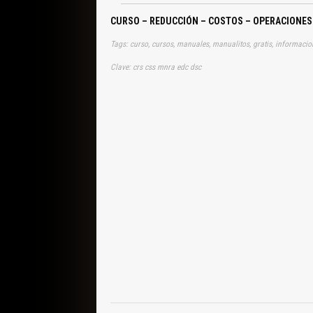
CURSO – REDUCCIÓN – COSTOS – OPERACIONES
Tags: curso, cursos, manuales, manualitos, gratis, informacio
Clave: crs css mnra edc dsc