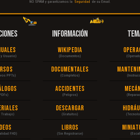
NO SPAM y garantizamos la
Seguridad
de su Email.
CIONES
INFORMACIÓN
TEM
nuales
Wikipedia
Opera
r y Usuario)
(Documentos)
(Operad
ursos
Documentales
Manteni
ivos PPTs)
(Completos)
(Instruc
álogos
Accidentes
Mecán
PDFs)
(Peligros)
(Repara
eriales
Descargar
Hidráu
a Trabajo)
(Gratuitos)
(Tecnolo
ídeos
Libros
Miniat
Calidad FHD)
(Sin Registrarse)
(Escal