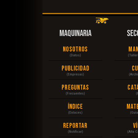
MAQUINARIA
SEC
Nosotros
Ma
(Datos)
(Talle
Publicidad
C
(Empresas)
(Arch
Preguntas
Cat
(Frecuentes)
(
Índice
Mat
(Enlaces)
(Guí
Reportar
V
(Notificar)
(Alta 