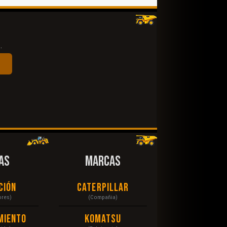
.
AS
MARCAS
ción
Caterpillar
ores)
(Compañia)
miento
Komatsu