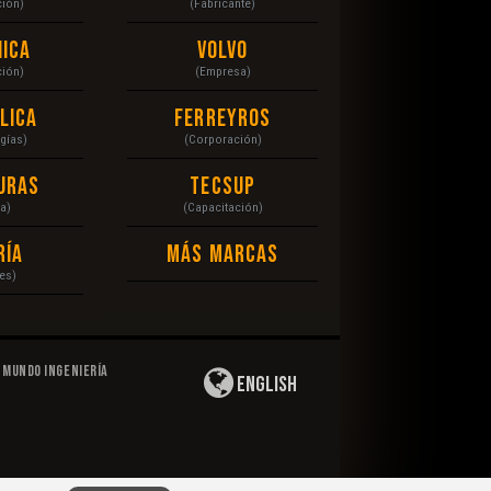
ción)
(Fabricante)
ica
Volvo
ción)
(Empresa)
lica
Ferreyros
gías)
(Corporación)
uras
Tecsup
a)
(Capacitación)
ría
Más Marcas
es)
Mundo Ingeniería
English
Privacidad
|
Derechos de Autor
|
Responsabilidad