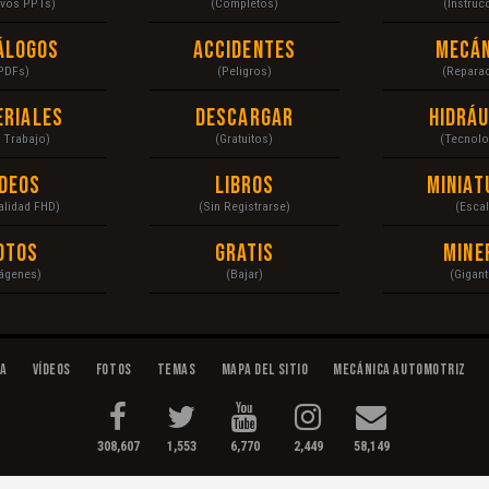
ivos PPTs)
(Completos)
(Instruc
álogos
Accidentes
Mecán
PDFs)
(Peligros)
(Repara
eriales
Descargar
Hidráu
a Trabajo)
(Gratuitos)
(Tecnolo
ídeos
Libros
Miniat
Calidad FHD)
(Sin Registrarse)
(Escal
otos
Gratis
Mine
ágenes)
(Bajar)
(Gigant
da
Vídeos
Fotos
Temas
Mapa del Sitio
Mecánica Automotriz
308,607
1,553
6,770
2,449
58,149
tenimiento...
Condiciones
|