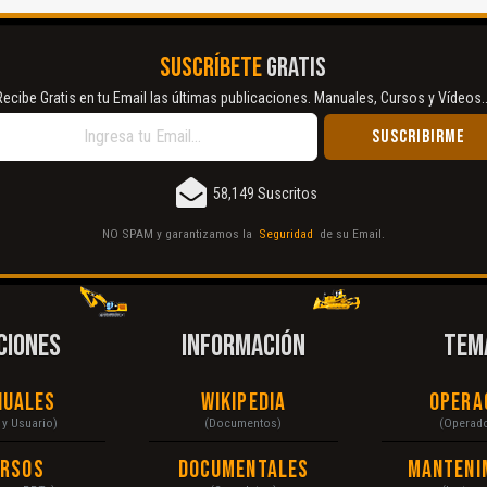
SUSCRÍBETE
GRATIS
Recibe Gratis en tu Email las últimas publicaciones. Manuales, Cursos y Vídeos..
58,149 Suscritos
NO SPAM y garantizamos la
Seguridad
de su Email.
CIONES
INFORMACIÓN
TEM
nuales
Wikipedia
Opera
r y Usuario)
(Documentos)
(Operad
ursos
Documentales
Manteni