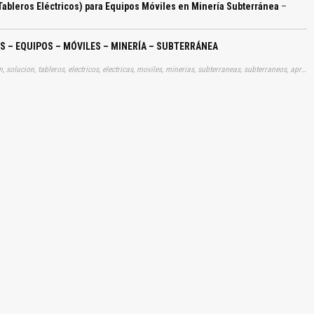
Tableros Eléctricos) para Equipos Móviles en Minería Subterránea
–
S – EQUIPOS – MÓVILES – MINERÍA – SUBTERRÁNEA
Tags: curso, cursos, manuales, manualitos, gratis, informacion, solucion, tableros, electricos, electricas, moviles, minerias, subterraneas, subterraneos, aprender, descargas
El Título es incorrecto según el contenido.
Texto o Imagen de portada son erróneos.
No carga o no se visualiza el contenido.