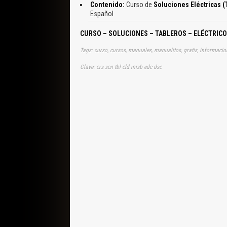
Contenido:
Curso de
Soluciones Eléctricas (
Español
CURSO – SOLUCIONES – TABLEROS – ELÉCTRICO
Clave: crs scn tbl cld misb edc dsc