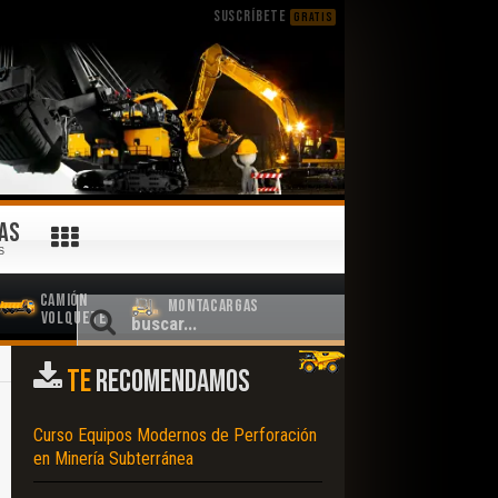
SUSCRÍBETE
GRATIS
AS
S
Camión
Montacargas
Volquete
TE
RECOMENDAMOS
Curso Equipos Modernos de Perforación
en Minería Subterránea