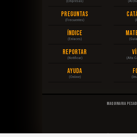
(Empresas)
(Arch
Preguntas
Cat
(Frecuentes)
(
Índice
Mat
(Enlaces)
(Guí
Reportar
V
(Notificar)
(Alta 
Ayuda
F
(Online)
(Im
Maquinaria Pesa
© 2020 Maquinaria Pesada. Operación, Mecánica, Man