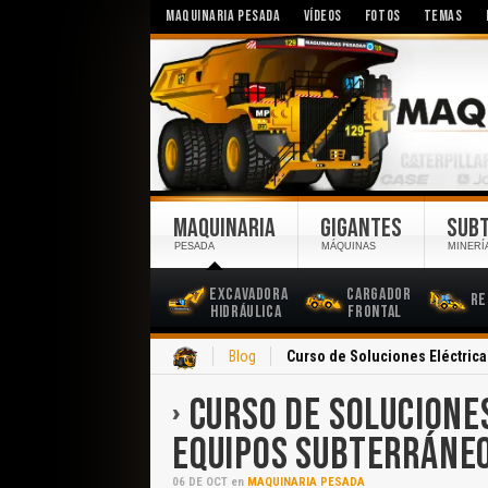
MAQUINARIA PESADA
VÍDEOS
FOTOS
TEMAS
MAQUINARIA
GIGANTES
SUB
PESADA
MÁQUINAS
MINERÍ
Excavadora
Cargador
Re
Hidráulica
Frontal
Inicio
Blog
Curso de Soluciones Eléctrica
CURSO DE SOLUCIONE
EQUIPOS SUBTERRÁNE
06
DE
OCT
en
MAQUINARIA PESADA