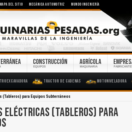
MAPA DEL SITIO
MECÁNICA AUTOMOTRIZ
MUNDO INGENIERÍA
TERRÁNEA
CONSTRUCCIÓN
AGRÍCOLA
EMPRES
A
EQUIPOS
MAQUINARIA
FABRICANTE
troexcavadora
Tractor de Cadenas
Motoniveladora
s (Tableros) para Equipos Subterráneos
S ELÉCTRICAS (TABLEROS) PARA
OS