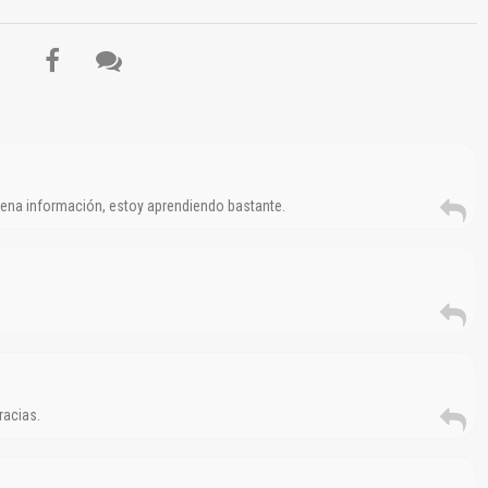
Reportar otro tipo de error...
uena información, estoy aprendiendo bastante.
racias.