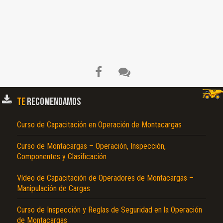
TE
RECOMENDAMOS
Curso de Capacitación en Operación de Montacargas
Curso de Montacargas – Operación, Inspección,
El Título es incorrecto según el contenido.
Componentes y Clasificación
Texto o Imagen de portada son erróneos.
Vídeo de Capacitación de Operadores de Montacargas –
No carga o no se visualiza el contenido.
Manipulación de Cargas
Reportar otro tipo de error...
Curso de Inspección y Reglas de Seguridad en la Operación
de Montacargas