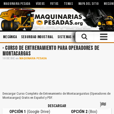
MAQUINARIA PESADA
VÍDEOS
FOTOS
TEMAS
MAPA DEL SITIO
MECÁNI
Mecánica
Seguridad Industrial
Sistemas Hidráulicos
Hidráulica
CURSO DE ENTRENAMIENTO PARA OPERADORES DE
MONTACARGAS
10
DE
DIC
en
MAQUINARIA PESADA
Descargar Curso Completo de Entrenamiento de Montacarguistas (Operadores de
Montacargas) Gratis en Español y PDF.
DESCARGAR
OPCIÓN 1
(Google Drive)
OPCIÓN 2
(Box)