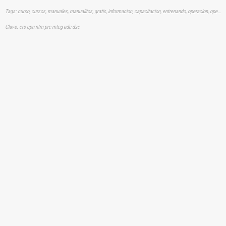
Tags: curso, cursos, manuales, manualitos, gratis, informacion, capacitacion, entrenando, operacion, operando, montacargadores, carretillas, elevadoras, aprender, descargas
Clave: crs cpn ntm prc mtcg edc dsc