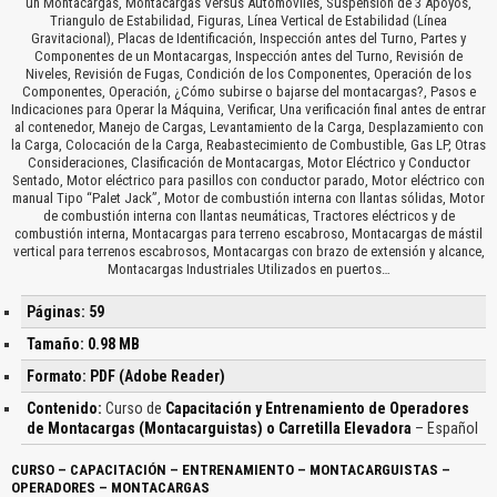
un Montacargas, Montacargas Versus Automóviles, Suspensión de 3 Apoyos,
Triangulo de Estabilidad, Figuras, Línea Vertical de Estabilidad (Línea
Gravitacional), Placas de Identificación, Inspección antes del Turno, Partes y
Componentes de un Montacargas, Inspección antes del Turno, Revisión de
Niveles, Revisión de Fugas, Condición de los Componentes, Operación de los
Componentes, Operación, ¿Cómo subirse o bajarse del montacargas?, Pasos e
Indicaciones para Operar la Máquina, Verificar, Una verificación final antes de entrar
al contenedor, Manejo de Cargas, Levantamiento de la Carga, Desplazamiento con
la Carga, Colocación de la Carga, Reabastecimiento de Combustible, Gas LP, Otras
Consideraciones, Clasificación de Montacargas, Motor Eléctrico y Conductor
Sentado, Motor eléctrico para pasillos con conductor parado, Motor eléctrico con
manual Tipo “Palet Jack”, Motor de combustión interna con llantas sólidas, Motor
de combustión interna con llantas neumáticas, Tractores eléctricos y de
combustión interna, Montacargas para terreno escabroso, Montacargas de mástil
vertical para terrenos escabrosos, Montacargas con brazo de extensión y alcance,
Montacargas Industriales Utilizados en puertos…
Páginas: 59
Tamaño: 0.98 MB
Formato: PDF (Adobe Reader)
Contenido:
Curso de
Capacitación y Entrenamiento de Operadores
de Montacargas (Montacarguistas) o Carretilla Elevadora
– Español
CURSO – CAPACITACIÓN – ENTRENAMIENTO – MONTACARGUISTAS –
OPERADORES – MONTACARGAS