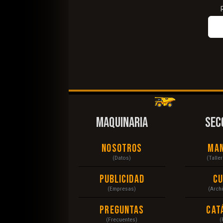
MAQUINARIA
SEC
Nosotros
Ma
(Datos)
(Talle
Publicidad
C
(Empresas)
(Arch
Preguntas
Cat
(Frecuentes)
(