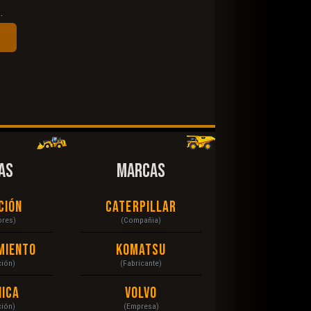
.
AS
MARCAS
ción
Caterpillar
ores)
(Compañia)
miento
Komatsu
ción)
(Fabricante)
ica
Volvo
ción)
(Empresa)