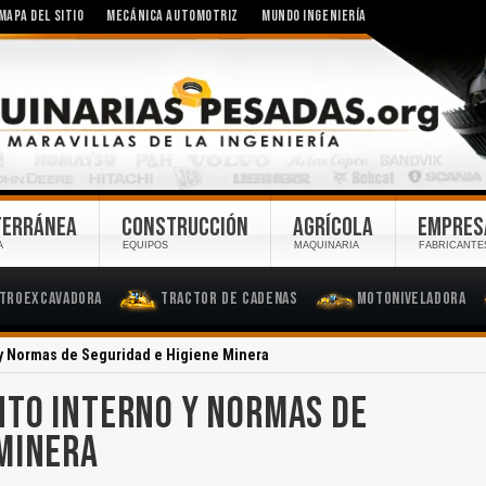
MAPA DEL SITIO
MECÁNICA AUTOMOTRIZ
MUNDO INGENIERÍA
TERRÁNEA
CONSTRUCCIÓN
AGRÍCOLA
EMPRES
A
EQUIPOS
MAQUINARIA
FABRICANTE
troexcavadora
Tractor de Cadenas
Motoniveladora
 y Normas de Seguridad e Higiene Minera
NTO INTERNO Y NORMAS DE
 MINERA