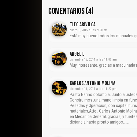
COMENTARIOS (4)
Tito Arivilca
enero 1, 2015 a las 9:50 pm
Está muy bueno todos los manuales 
Ángel L.
diciembre 12, 2014 a las 11:06 am
Muy interesante, gracias a maquinaria
CARLOS ANTONIO MOLINA
diciembre 11, 2014 a las 11:27 pm
Pasto Nariño colombia, Junto a usted
Construimos ,una mano limpia en func
Pesadas y Operación, con capital hu
materiales,Atte . Carlos Antonio Moli
en Mecánica General, gracias, y fuert
distancia hasta pronto amigos…….