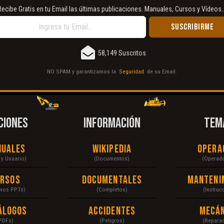
Recibe Gratis en tu Email las últimas publicaciones. Manuales, Cursos y Vídeos..
58,149 Suscritos
NO SPAM y garantizamos la
Seguridad
de su Email.
CIONES
INFORMACIÓN
TEM
nuales
Wikipedia
Opera
r y Usuario)
(Documentos)
(Operad
ursos
Documentales
Manteni
ivos PPTs)
(Completos)
(Instruc
álogos
Accidentes
Mecán
PDFs)
(Peligros)
(Repara