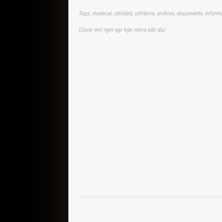
Tags: material, utilidad, utilitario, archivo, documento, infor
Clave: mrl rgm sgr hgn mnra edc dsc