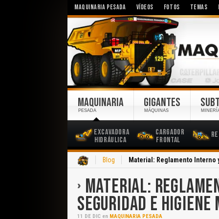
MAQUINARIA PESADA
VÍDEOS
FOTOS
TEMAS
MAQUINARIA
GIGANTES
SUB
PESADA
MÁQUINAS
MINERÍ
Excavadora
Cargador
Re
Hidráulica
Frontal
Inicio
Blog
Material: Reglamento Interno
MATERIAL: REGLAME
SEGURIDAD E HIGIENE
11
DE
DIC
en
MAQUINARIA PESADA