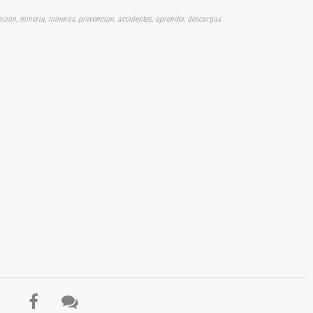
macion, mineria, mineros, prevencion, accidentes, aprender, descargas
El Título es incorrecto según el contenido.
Texto o Imagen de portada son erróneos.
No carga o no se visualiza el contenido.
Reportar otro tipo de error...