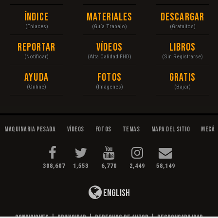
Índice
Materiales
Descargar
(Enlaces)
(Guía Trabajo)
(Gratuitos)
Reportar
Vídeos
Libros
(Notificar)
(Alta Calidad FHD)
(Sin Registrarse)
Ayuda
Fotos
Gratis
(Online)
(Imágenes)
(Bajar)
Maquinaria Pesada
Vídeos
Fotos
Temas
Mapa del Sitio
Mecán
308,607
1,553
6,770
2,449
58,149
English
Condiciones
|
Privacidad
|
Derechos de Autor
|
Responsabilidad