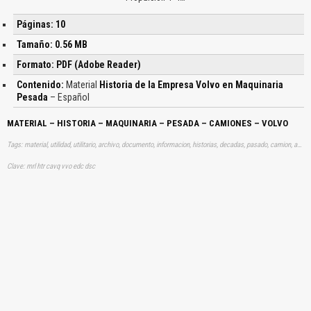
Páginas: 10
Tamaño: 0.56 MB
Formato: PDF (Adobe Reader)
Contenido:
Material
Historia de la Empresa Volvo en Maquinaria
Pesada
– Español
MATERIAL – HISTORIA – MAQUINARIA – PESADA – CAMIONES – VOLVO
Tags: material, utilidad, utilitario, archivo, documento, informacion, historias, decadas, pasado, camion, aprender, descargas
Clave: mrl htr cavq vvo edc dsc