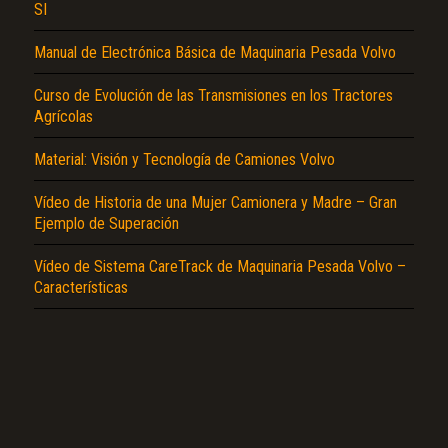
SI
Manual de Electrónica Básica de Maquinaria Pesada Volvo
Curso de Evolución de las Transmisiones en los Tractores
Agrícolas
Material: Visión y Tecnología de Camiones Volvo
El Título es incorrecto según el contenido.
Texto o Imagen de portada son erróneos.
Vídeo de Historia de una Mujer Camionera y Madre – Gran
Ejemplo de Superación
No carga o no se visualiza el contenido.
Vídeo de Sistema CareTrack de Maquinaria Pesada Volvo –
Reportar otro tipo de error...
Características