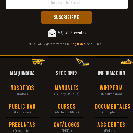
58,149 Suscritos
NO SPAM y garantizamos la
Seguridad
de su Email.
MAQUINARIA
SECCIONES
INFORMACIÓN
Nosotros
Manuales
Wikipedia
(Datos)
(Taller y Usuario)
(Documentos)
Publicidad
Cursos
Documentales
(Empresas)
(Archivos PPTs)
(Completos)
Preguntas
Catálogos
Accidentes
(Frecuentes)
(PDFs)
(Peligros)