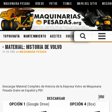
MAQUINARIA PESADA
VÍDEOS
FOTOS
TEMAS
MAPA DEL SITIO
MECÁNI
Topografía
Mantenimiento
Aceites
Cucharones
Soldadura
Se
MATERIAL: HISTORIA DE VOLVO
01
DE
ENE
en
MAQUINARIA PESADA
Descargar Material Completo de Historia de la Empresa Volvo en Maquinaria
Pesada Gratis en Español y PDF.
DESCARGAR
OPCIÓN 1
(Google Drive)
OPCIÓN 4
(Box)