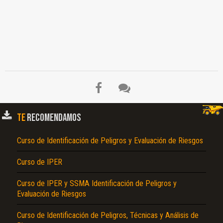
TE
RECOMENDAMOS
Curso de Identificación de Peligros y Evaluación de Riesgos
El Título es incorrecto según el contenido.
Curso de IPER
Texto o Imagen de portada son erróneos.
Curso de IPER y SSMA Identificación de Peligros y
No carga o no se visualiza el contenido.
Evaluación de Riesgos
Reportar otro tipo de error...
Curso de Identificación de Peligros, Técnicas y Análisis de