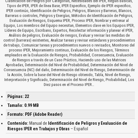
Clasificación de Peligros por Categorías, Necesidades del IPER, Reglas Básicas,
Tipos de IPER, IPER de línea Base, IPER Especifico, Ejemplo de IPER especifico,
IPER continúo, Identificación de Peligros, Peligros, Blancos y Barreras, Blancos,
Barreras o controles, Peligros y Energías, Métodos de Identificación de Peligros,
Evaluación de Riesgos, Esquema IPER, Proceso IPER, Nombrar y entrenar al
Equipo, Los miembros del Equipo necesitan, Elementos clave en los Equipos IPER,
Líderes de Equipo, Escribano, Expertos, Recolectar información y planear el IPER,
Análisis de peligros, Evaluación de riesgos, Evaluar y revisar las medidas de
control (barreras) existentes, Analizar tareas y revisar estándares y procedimientos
de trabajo, Comunicar tareas y procedimientos nuevos o revisados, Monitoreo del
proceso IPER, Mejoramiento continuo, Evaluación de los Riesgos, Términos
empleados en la Evaluación de Riesgos, Probabilidad, Consecuencia, Evaluación
de Riesgos a través de un Caso Práctico, Haciendo uso de las Matrices
Aprobadas, Determinación del Nivel de Probabilidad, Determinación del Nivel de
Consecuencia (NC) del daño, Determinación del Nivel de Riesgo, Determinación de
la Acción, Sobre la base del Nivel de Riesgo obtenido, Tabla, Nivel de Riesgo,
Interpretación y Significado, Determinación del Nivel de Riesgo, Probabilidad, Los
Diez pasos en el Proceso IPER…
Páginas: 22
Tamaño: 0.99 MB
Formato: PDF (Adobe Reader)
Contenido:
Manual de
Identificación de Peligros y Evaluación de
Riesgos IPER en Trabajos y Obras
– Español