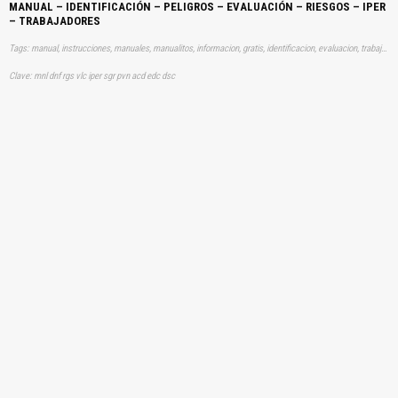
MANUAL – IDENTIFICACIÓN – PELIGROS – EVALUACIÓN – RIESGOS – IPER
– TRABAJADORES
Tags: manual, instrucciones, manuales, manualitos, informacion, gratis, identificacion, evaluacion, trabajadores, aprender, descargas
Clave: mnl dnf rgs vlc iper sgr pvn acd edc dsc