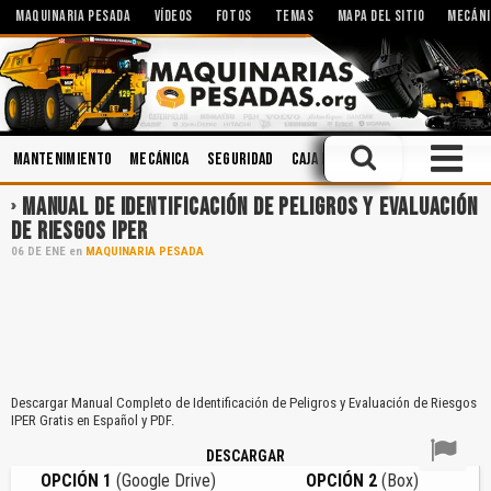
MAQUINARIA PESADA
VÍDEOS
FOTOS
TEMAS
MAPA DEL SITIO
MECÁNI
Mantenimiento
Mecánica
Seguridad
Caja de Cambios
Operación
MANUAL DE IDENTIFICACIÓN DE PELIGROS Y EVALUACIÓN
DE RIESGOS IPER
06
DE
ENE
en
MAQUINARIA PESADA
Descargar Manual Completo de Identificación de Peligros y Evaluación de Riesgos
IPER Gratis en Español y PDF.
DESCARGAR
OPCIÓN 1
(Google Drive)
OPCIÓN 2
(Box)