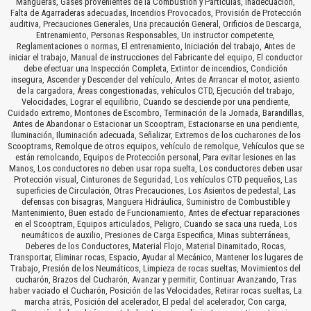
Mangueras, Gases provenientes de la Combustión y Partículas, Inadecuación,
Falta de Agarraderas adecuadas, Incendios Provocados, Provisión de Protección
auditiva, Precauciones Generales, Una precaución General, Orificios de Descarga,
Entrenamiento, Personas Responsables, Un instructor competente,
Reglamentaciones o normas, El entrenamiento, Iniciación del trabajo, Antes de
iniciar el trabajo, Manual de instrucciones del Fabricante del equipo, El conductor
debe efectuar una Inspección Completa, Extintor de incendios, Condición
insegura, Ascender y Descender del vehículo, Antes de Arrancar el motor, asiento
de la cargadora, Áreas congestionadas, vehículos CTD, Ejecución del trabajo,
Velocidades, Lograr el equilibrio, Cuando se desciende por una pendiente,
Cuidado extremo, Montones de Escombro, Terminación de la Jornada, Barandillas,
Antes de Abandonar o Estacionar un Scooptram, Estacionarse en una pendiente,
Iluminación, Iluminación adecuada, Señalizar, Extremos de los cucharones de los
Scooptrams, Remolque de otros equipos, vehículo de remolque, Vehículos que se
están remolcando, Equipos de Protección personal, Para evitar lesiones en las
Manos, Los conductores no deben usar ropa suelta, Los conductores deben usar
Protección visual, Cinturones de Seguridad, Los vehículos CTD pequeños, Las
superficies de Circulación, Otras Precauciones, Los Asientos de pedestal, Las
defensas con bisagras, Manguera Hidráulica, Suministro de Combustible y
Mantenimiento, Buen estado de Funcionamiento, Antes de efectuar reparaciones
en el Scooptram, Equipos articulados, Peligro, Cuando se saca una rueda, Los
neumáticos de auxilio, Presiones de Carga Especifica, Minas subterráneas,
Deberes de los Conductores, Material Flojo, Material Dinamitado, Rocas,
Transportar, Eliminar rocas, Espacio, Ayudar al Mecánico, Mantener los lugares de
Trabajo, Presión de los Neumáticos, Limpieza de rocas sueltas, Movimientos del
cucharón, Brazos del Cucharón, Avanzar y permitir, Continuar Avanzando, Tras
haber vaciado el Cucharón, Posición de las Velocidades, Retirar rocas sueltas, La
marcha atrás, Posición del acelerador, El pedal del acelerador, Con carga,