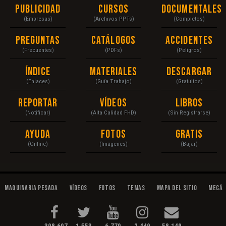
Publicidad
Cursos
Documentales
(Empresas)
(Archivos PPTs)
(Completos)
Preguntas
Catálogos
Accidentes
(Frecuentes)
(PDFs)
(Peligros)
Índice
Materiales
Descargar
(Enlaces)
(Guía Trabajo)
(Gratuitos)
Reportar
Vídeos
Libros
(Notificar)
(Alta Calidad FHD)
(Sin Registrarse)
Ayuda
Fotos
Gratis
(Online)
(Imágenes)
(Bajar)
Maquinaria Pesada
Vídeos
Fotos
Temas
Mapa del Sitio
Mecán
308,607
1,553
6,770
2,449
58,149