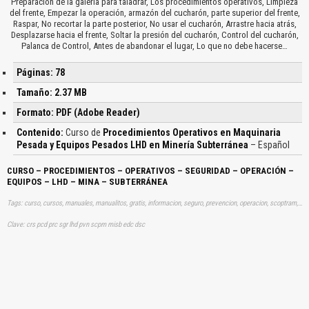
Preparación de la galería para taladrar, Los procedimientos operativos, Limpieza
del frente, Empezar la operación, armazón del cucharón, parte superior del frente,
Raspar, No recortar la parte posterior, No usar el cucharón, Arrastre hacia atrás,
Desplazarse hacia el frente, Soltar la presión del cucharón, Control del cucharón,
Palanca de Control, Antes de abandonar el lugar, Lo que no debe hacerse…
Páginas: 78
Tamaño: 2.37 MB
Formato: PDF (Adobe Reader)
Contenido:
Curso de
Procedimientos Operativos en Maquinaria
Pesada y Equipos Pesados LHD en Minería Subterránea
– Español
CURSO – PROCEDIMIENTOS – OPERATIVOS – SEGURIDAD – OPERACIÓN –
EQUIPOS – LHD – MINA – SUBTERRÁNEA
Tags: curso, cursos, manuales, manualitos, gratis, informacion, seguro, prevencion, operacion, scoptram, scopptrams, scooptrams, cargadores, subterraneos, mineria, aprender, descargas
Clave: crs pcd prc sgr lhd pvn scpm misb edc dsc