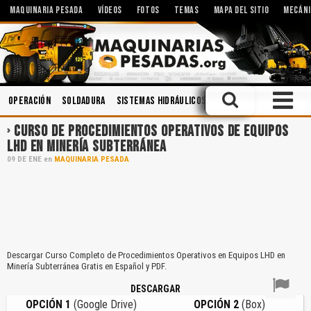
MAQUINARIA PESADA
VÍDEOS
FOTOS
TEMAS
MAPA DEL SITIO
MECÁNI
Operación
Soldadura
Sistemas Hidráulicos
Lubricantes
Manten
CURSO DE PROCEDIMIENTOS OPERATIVOS DE EQUIPOS
LHD EN MINERÍA SUBTERRÁNEA
09
DE
ENE
en
MAQUINARIA PESADA
Descargar Curso Completo de Procedimientos Operativos en Equipos LHD en
Minería Subterránea Gratis en Español y PDF.
DESCARGAR
OPCIÓN 1
(Google Drive)
OPCIÓN 2
(Box)