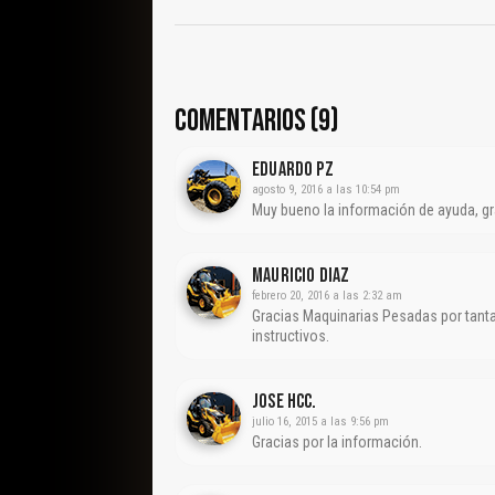
COMENTARIOS (9)
EDUARDO PZ
agosto 9, 2016 a las 10:54 pm
Muy bueno la información de ayuda, gr
Mauricio Diaz
febrero 20, 2016 a las 2:32 am
Gracias Maquinarias Pesadas por tant
instructivos.
Jose Hcc.
julio 16, 2015 a las 9:56 pm
Gracias por la información.