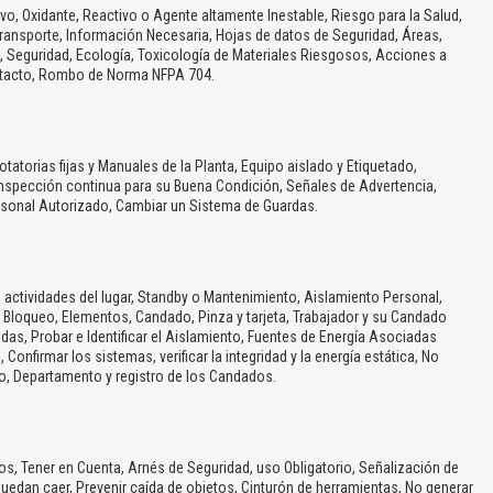
vo, Oxidante, Reactivo o Agente altamente Inestable, Riesgo para la Salud,
ransporte, Información Necesaria, Hojas de datos de Seguridad, Áreas,
, Seguridad, Ecología, Toxicología de Materiales Riesgosos, Acciones a
ntacto, Rombo de Norma NFPA 704.
atorias fijas y Manuales de la Planta, Equipo aislado y Etiquetado,
 Inspección continua para su Buena Condición, Señales de Advertencia,
rsonal Autorizado, Cambiar un Sistema de Guardas.
 actividades del lugar, Standby o Mantenimiento, Aislamiento Personal,
Bloqueo, Elementos, Candado, Pinza y tarjeta, Trabajador y su Candado
idas, Probar e Identificar el Aislamiento, Fuentes de Energía Asociadas
 Confirmar los sistemas, verificar la integridad y la energía estática, No
o, Departamento y registro de los Candados.
tros, Tener en Cuenta, Arnés de Seguridad, uso Obligatorio, Señalización de
puedan caer, Prevenir caída de objetos, Cinturón de herramientas, No generar