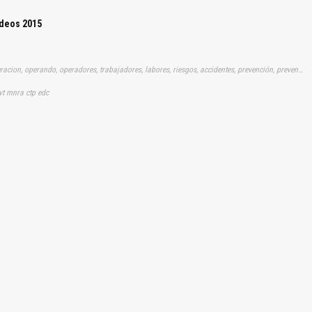
Reportar otro tipo de error...
ídeos 2015
Tags: videos, vídeos, videito, audio, visual, gratis, gratuito, operacion, operando, operadores, trabajadores, labores, riesgos, accidentes, prevención, prevencion, minería, minas, mineria, mina, recomendacion
lvt mnra ctp edc