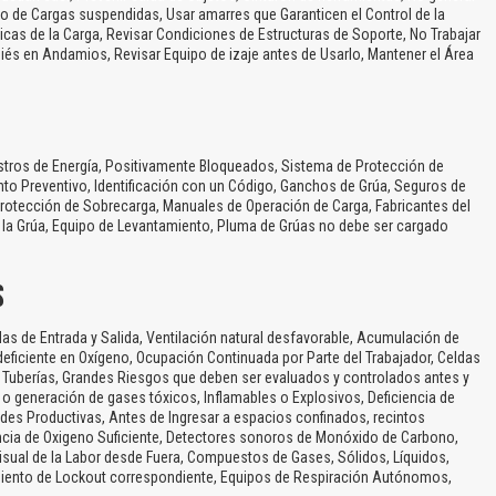
 de Cargas suspendidas, Usar amarres que Garanticen el Control de la
sticas de la Carga, Revisar Condiciones de Estructuras de Soporte, No Trabajar
apiés en Andamios, Revisar Equipo de izaje antes de Usarlo, Mantener el Área
stros de Energía, Positivamente Bloqueados, Sistema de Protección de
to Preventivo, Identificación con un Código, Ganchos de Grúa, Seguros de
 Protección de Sobrecarga, Manuales de Operación de Carga, Fabricantes del
e la Grúa, Equipo de Levantamiento, Pluma de Grúas no debe ser cargado
S
as de Entrada y Salida, Ventilación natural desfavorable, Acumulación de
ficiente en Oxígeno, Ocupación Continuada por Parte del Trabajador, Celdas
 Tuberías, Grandes Riesgos que deben ser evaluados y controlados antes y
El Título es incorrecto según el contenido.
 o generación de gases tóxicos, Inflamables o Explosivos, Deficiencia de
ades Productivas, Antes de Ingresar a espacios confinados, recintos
Texto o Imagen de portada son erróneos.
ncia de Oxigeno Suficiente, Detectores sonoros de Monóxido de Carbono,
Visual de la Labor desde Fuera, Compuestos de Gases, Sólidos, Líquidos,
No carga o no se visualiza el contenido.
miento de Lockout correspondiente, Equipos de Respiración Autónomos,