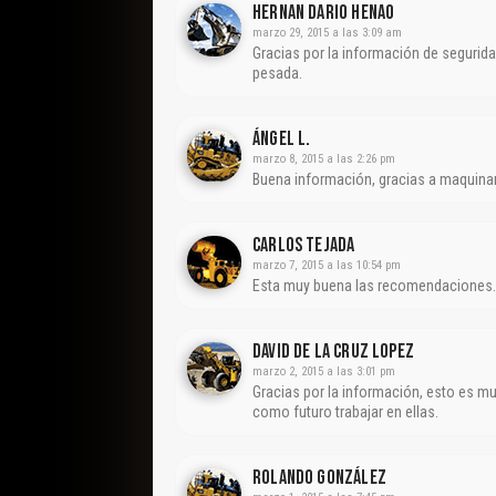
Hernan Dario Henao
marzo 29, 2015 a las 3:09 am
Gracias por la información de segurida
pesada.
Ángel L.
marzo 8, 2015 a las 2:26 pm
Buena información, gracias a maquinar
Carlos Tejada
marzo 7, 2015 a las 10:54 pm
Esta muy buena las recomendaciones.
David De La Cruz Lopez
marzo 2, 2015 a las 3:01 pm
Gracias por la información, esto es m
como futuro trabajar en ellas.
Rolando González