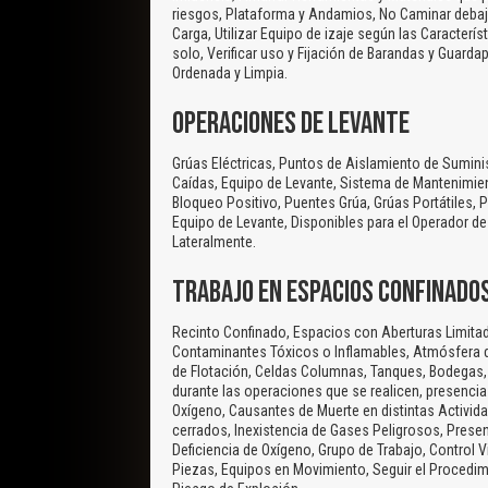
riesgos, Plataforma y Andamios, No Caminar debajo
Carga, Utilizar Equipo de izaje según las Caracterí
solo, Verificar uso y Fijación de Barandas y Guard
Ordenada y Limpia.
OPERACIONES DE LEVANTE
Grúas Eléctricas, Puntos de Aislamiento de Sumini
Caídas, Equipo de Levante, Sistema de Mantenimien
Bloqueo Positivo, Puentes Grúa, Grúas Portátiles,
Equipo de Levante, Disponibles para el Operador d
Lateralmente.
TRABAJO EN ESPACIOS CONFINADO
Recinto Confinado, Espacios con Aberturas Limitad
Contaminantes Tóxicos o Inflamables, Atmósfera de
de Flotación, Celdas Columnas, Tanques, Bodegas,
durante las operaciones que se realicen, presencia
Oxígeno, Causantes de Muerte en distintas Activid
cerrados, Inexistencia de Gases Peligrosos, Prese
Deficiencia de Oxígeno, Grupo de Trabajo, Control 
Piezas, Equipos en Movimiento, Seguir el Procedi