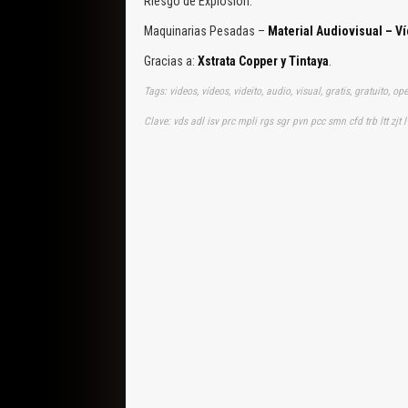
Riesgo de Explosión.
Maquinarias Pesadas –
Material Audiovisual – V
Gracias a:
Xstrata Copper y Tintaya
.
Clave: vds adl isv prc mpli rgs sgr pvn pcc smn cfd trb ltt zjt 