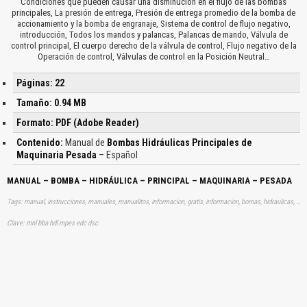
Condiciones que pueden causar una disminución en el flujo de las bombas
principales, La presión de entrega, Presión de entrega promedio de la bomba de
accionamiento y la bomba de engranaje, Sistema de control de flujo negativo,
introducción, Todos los mandos y palancas, Palancas de mando, Válvula de
control principal, El cuerpo derecho de la válvula de control, Flujo negativo de la
Operación de control, Válvulas de control en la Posición Neutral…
Páginas: 22
Tamaño: 0.94 MB
Formato: PDF (Adobe Reader)
Contenido:
Manual de
Bombas Hidráulicas Principales de
Maquinaria Pesada
– Español
MANUAL – BOMBA – HIDRÁULICA – PRINCIPAL – MAQUINARIA – PESADA
Tags: manual, instrucciones, manuales, manualitos, informacion, gratis, informacion, bomas, hidraulicas, hidraulicos, aprender, descargas
Clave: mnl bba hdl mpes edc dsc