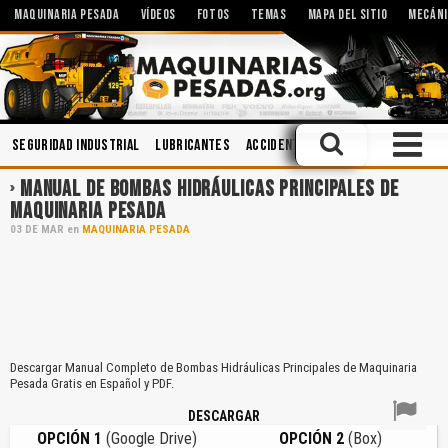
MAQUINARIA PESADA
VÍDEOS
FOTOS
TEMAS
MAPA DEL SITIO
MECÁNI
Seguridad Industrial
Lubricantes
Accidentes
Minería
Cabinas
MANUAL DE BOMBAS HIDRÁULICAS PRINCIPALES DE
MAQUINARIA PESADA
03
DE
MAR
en
MAQUINARIA PESADA
Descargar Manual Completo de Bombas Hidráulicas Principales de Maquinaria
Pesada Gratis en Español y PDF.
DESCARGAR
OPCIÓN 1
(Google Drive)
OPCIÓN 2
(Box)