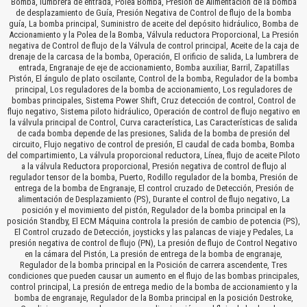
Bomba, lumbrera de entrada, Polea Bomba, Presión de Alimentación de la bomba
de desplazamiento de Guía, Presión Negativa de Control de flujo de la bomba
guía, La bomba principal, Suministro de aceite del depósito hidráulico, Bomba de
Accionamiento y la Polea de la Bomba, Válvula reductora Proporcional, La Presión
negativa de Control de flujo de la Válvula de control principal, Aceite de la caja de
drenaje de la carcasa de la bomba, Operación, El orificio de salida, La lumbrera de
entrada, Engranaje de eje de accionamiento, Bomba auxiliar, Barril, Zapatillas
Pistón, El ángulo de plato oscilante, Control de la bomba, Regulador de la bomba
principal, Los reguladores de la bomba de accionamiento, Los reguladores de
bombas principales, Sistema Power Shift, Cruz detección de control, Control de
flujo negativo, Sistema piloto hidráulico, Operación de control de flujo negativo en
la válvula principal de Control, Curva característica, Las Características de salida
de cada bomba depende de las presiones, Salida de la bomba de presión del
circuito, Flujo negativo de control de presión, El caudal de cada bomba, Bomba
del compartimiento, La válvula proporcional reductora, Línea, flujo de aceite Piloto
a la válvula Reductora proporcional, Presión negativa de control de flujo al
regulador tensor de la bomba, Puerto, Rodillo regulador de la bomba, Presión de
entrega de la bomba de Engranaje, El control cruzado de Detección, Presión de
alimentación de Desplazamiento (PS), Durante el control de flujo negativo, La
posición y el movimiento del pistón, Regulador de la bomba principal en la
posición Standby, El ECM Máquina controla la presión de cambio de potencia (PS),
El Control cruzado de Detección, joysticks y las palancas de viaje y Pedales, La
presión negativa de control de flujo (PN), La presión de flujo de Control Negativo
en la cámara del Pistón, La presión de entrega de la bomba de engranaje,
Regulador de la bomba principal en la Posición de carrera ascendente, Tres
condiciones que pueden causar un aumento en el flujo de las bombas principales,
control principal, La presión de entrega medio de la bomba de accionamiento y la
bomba de engranaje, Regulador de la Bomba principal en la posición Destroke,