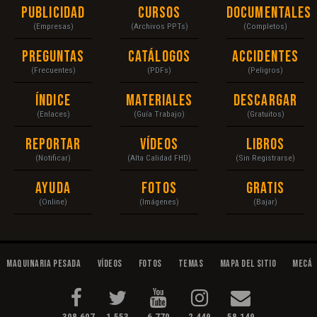
Publicidad
Cursos
Documentales
(Empresas)
(Archivos PPTs)
(Completos)
Preguntas
Catálogos
Accidentes
(Frecuentes)
(PDFs)
(Peligros)
Índice
Materiales
Descargar
(Enlaces)
(Guía Trabajo)
(Gratuitos)
Reportar
Vídeos
Libros
(Notificar)
(Alta Calidad FHD)
(Sin Registrarse)
Ayuda
Fotos
Gratis
(Online)
(Imágenes)
(Bajar)
Maquinaria Pesada
Vídeos
Fotos
Temas
Mapa del Sitio
Mecán
308,607
1,553
6,770
2,449
58,149