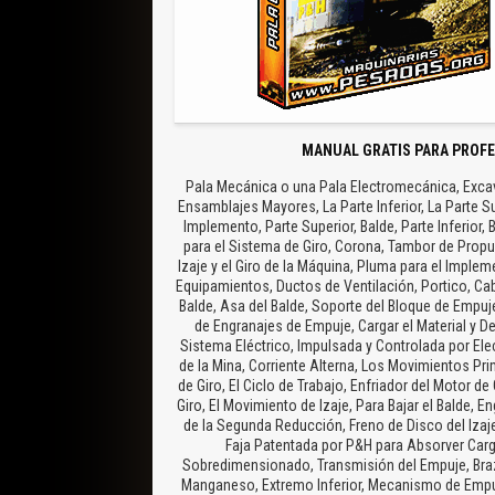
MANUAL GRATIS PARA PROFE
Pala Mecánica o una Pala Electromecánica, Excav
Ensamblajes Mayores, La Parte Inferior, La Parte Su
Implemento, Parte Superior, Balde, Parte Inferior
para el Sistema de Giro, Corona, Tambor de Propul
Izaje y el Giro de la Máquina, Pluma para el Imple
Equipamientos, Ductos de Ventilación, Portico, Ca
Balde, Asa del Balde, Soporte del Bloque de Empuje,
de Engranajes de Empuje, Cargar el Material y Des
Sistema Eléctrico, Impulsada y Controlada por Elec
de la Mina, Corriente Alterna, Los Movimientos Pri
de Giro, El Ciclo de Trabajo, Enfriador del Motor d
Giro, El Movimiento de Izaje, Para Bajar el Balde,
de la Segunda Reducción, Freno de Disco del Izaj
Faja Patentada por P&H para Absorver Carg
Sobredimensionado, Transmisión del Empuje, Brazo
Manganeso, Extremo Inferior, Mecanismo de Empuje