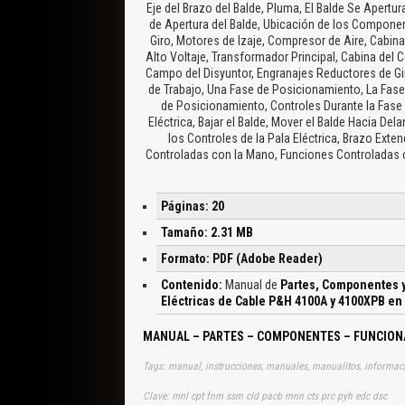
Eje del Brazo del Balde, Pluma, El Balde Se Apert
de Apertura del Balde, Ubicación de los Componen
Giro, Motores de Izaje, Compresor de Aire, Cabina
Alto Voltaje, Transformador Principal, Cabina del C
Campo del Disyuntor, Engranajes Reductores de Gir
de Trabajo, Una Fase de Posicionamiento, La Fase 
de Posicionamiento, Controles Durante la Fase 
Eléctrica, Bajar el Balde, Mover el Balde Hacia Del
los Controles de la Pala Eléctrica, Brazo Exten
Controladas con la Mano, Funciones Controladas c
Páginas: 20
Tamaño: 2.31 MB
Formato: PDF (Adobe Reader)
Contenido:
Manual de
Partes, Componentes y
Eléctricas de Cable P&H 4100A y 4100XPB en
MANUAL – PARTES – COMPONENTES – FUNCIONAM
Tags: manual, instrucciones, manuales, manualitos, informacion
Clave: mnl cpt fnm ssm cld pacb mnn cts prc pyh edc dsc