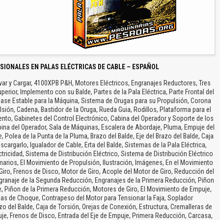
SIONALES EN PALAS ELÉCTRICAS DE CABLE – ESPAÑOL
ar y Cargar, 4100XPB P&H, Motores Eléctricos, Engranajes Reductores, Tres
perior, Implemento con su Balde, Partes de la Pala Eléctrica, Parte Frontal del
, Base Estable para la Máquina, Sistema de Orugas para su Propulsión, Corona
sión, Cadena, Bastidor de la Oruga, Rueda Guia, Rodillos, Plataforma para el
mento, Gabinetes del Control Electrónico, Cabina del Operador y Soporte de los
bina del Operador, Sala de Máquinas, Escalera de Abordaje, Pluma, Empuje del
 Polea de la Punta de la Pluma, Brazo del Balde, Eje del Brazo del Balde, Caja
cargarlo, Igualador de Cable, Erta del Balde, Sistemas de la Pala Eléctrica,
tricidad, Sistema de Distribución Eléctrico, Sistema de Distribución Eléctrico
marios, El Movimiento de Propulsión, Ilustración, Imágenes, En el Movimiento
e Giro, Frenos de Disco, Motor de Giro, Acople del Motor de Giro, Reducción del
 Engranaje de la Segunda Reducción, Engranajes de la Primera Reducción, Piñon
e, Piñon de la Primera Reducción, Motores de Giro, El Movimiento de Empuje,
as de Choque, Contrapeso del Motor para Tensionar la Faja, Soplador
 del Balde, Caja de Torsión, Orejas de Conexión, Estructura, Cremalleras de
, Frenos de Disco, Entrada del Eje de Empuje, Primera Reducción, Carcasa,