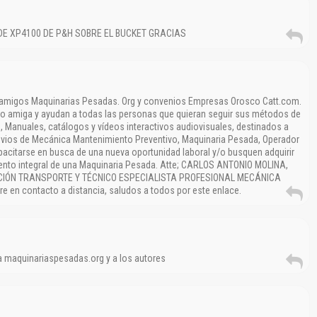
DE XP4100 DE P&H SOBRE EL BUCKET GRACIAS
 amigos Maquinarias Pesadas. Org y convenios Empresas Orosco Catt.com.
no amiga y ayudan a todas las personas que quieran seguir sus métodos de
s, Manuales, catálogos y vídeos interactivos audiovisuales, destinados a
vios de Mecánica Mantenimiento Preventivo, Maquinaria Pesada, Operador
citarse en busca de una nueva oportunidad laboral y/o busquen adquirir
nto integral de una Maquinaria Pesada. Atte; CARLOS ANTONIO MOLINA,
CIÓN TRANSPORTE Y TÉCNICO ESPECIALISTA PROFESIONAL MECÁNICA
 en contacto a distancia, saludos a todos por este enlace.
 a maquinariaspesadas.org y a los autores