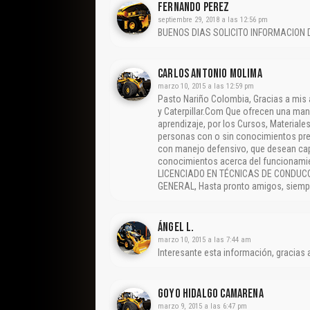
Fernando Perez
septiembre 29, 2018 a las 12:56 pm
BUENOS DIAS SOLICITO INFORMACION 
CARLOS ANTONIO MOLIMA
marzo 10, 2015 a las 12:59 pm
Pasto Nariño Colombia, Gracias a mis
y Caterpillar.Com Que ofrecen una ma
aprendizaje, por los Cursos, Materiale
personas con o sin conocimientos pre
con manejo defensivo, que desean capa
conocimientos acerca del funcionamie
LICENCIADO EN TÉCNICAS DE CONDUC
GENERAL, Hasta pronto amigos, siempre
Ángel L.
marzo 10, 2015 a las 7:44 am
Interesante esta información, gracias
Goyo Hidalgo Camarena
marzo 9, 2015 a las 6:47 pm