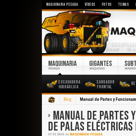
MAQUINARIA PESADA
VÍDEOS
FOTOS
TEMAS
MAQUINARIA
GIGANTES
SUB
PESADA
MÁQUINAS
MINERÍ
Excavadora
Cargador
Re
Hidráulica
Frontal
Inicio
Blog
Manual de Partes y Funcionami
MANUAL DE PARTES Y
DE PALAS ELÉCTRICAS
09
DE
MAR
en
MAQUINARIA PESADA