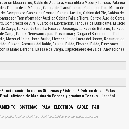
ura por un Mecanismo, Cable de Apertura, Ensamblaje Motor y Tambor, Palanca
tes Dentro de la Máquina, Cabina de Transferencia, Cabina de Rcp, Motor de
 del Compresor, Cabina de Control, Cabina Auxiliar, Cabina del Plc, Cabina de
ompresor, Transformador Auxiliar, Cabina Falla a Tierra, Centro Aux. de Carga,
o, Compresor de Aire, Cuarto de Lubricación, Tanques de Lubricante, El Ciclo
de Carga, La Fase de Giro, La Fase de Descarga, La Fase de Retorno, La Fase
de Carga, Pasos Necesarios para Posicionar y Cargar el Balde de una Pala
ante, Mover el Balde Hacia Arriba, Elevar el Balde Fuera del Banco, Resumen de
dido, Claxon, Apertura del Balde, Bajar el Balde, Elevar el Balde, Funciones
on la Mano Derecha, La Fase de Carga, Capacidades del Balde, Anotaciones,
…
 Funcionamiento de los Sistemas y Sistema Eléctrico de las Palas
 Productividad de Maquinaria Pesada y gracias a Tecsup
– Español
IENTO – SISTEMAS – PALA – ELÉCTRICA – CABLE – P&H
, gratis, funcion, electricos, electricas, baldes, pyh, aprender, descargas