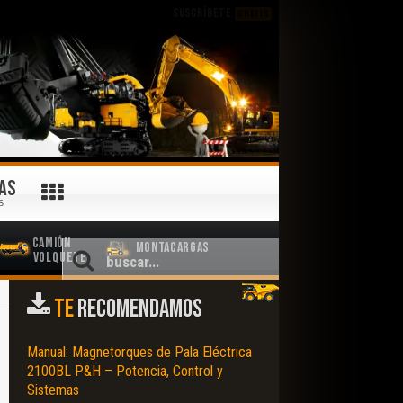
SUSCRÍBETE
GRATIS
AS
S
Camión
Montacargas
Volquete
TE
RECOMENDAMOS
Manual: Magnetorques de Pala Eléctrica
2100BL P&H – Potencia, Control y
Sistemas