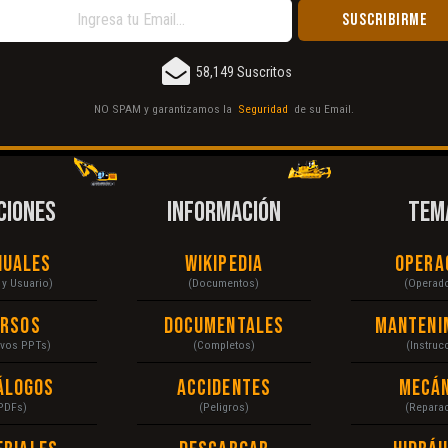
58,149 Suscritos
NO SPAM y garantizamos la
Seguridad
de su Email.
CIONES
INFORMACIÓN
TEM
nuales
Wikipedia
Opera
r y Usuario)
(Documentos)
(Operad
ursos
Documentales
Manteni
ivos PPTs)
(Completos)
(Instruc
álogos
Accidentes
Mecán
PDFs)
(Peligros)
(Repara