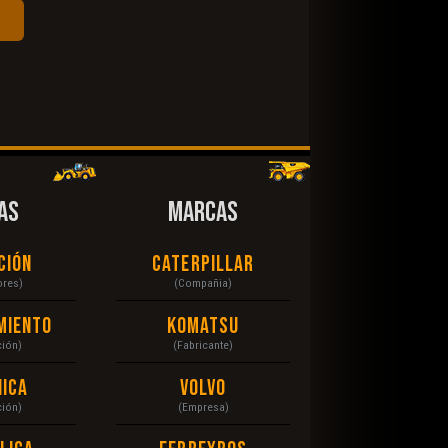
AS
MARCAS
ción
Caterpillar
ores)
(Compañia)
miento
Komatsu
ción)
(Fabricante)
ica
Volvo
ción)
(Empresa)