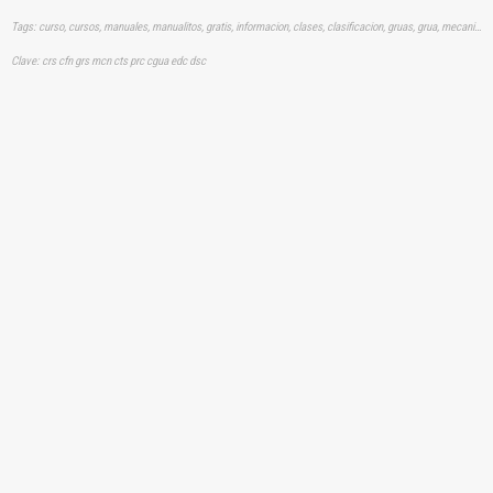
Tags: curso, cursos, manuales, manualitos, gratis, informacion, clases, clasificacion, gruas, grua, mecanica, basica, operacion, articulados, camion, aprender, descargas
Clave: crs cfn grs mcn cts prc cgua edc dsc