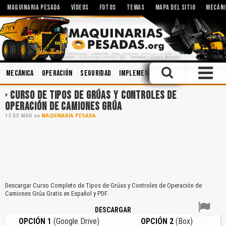
MAQUINARIA PESADA
VÍDEOS
FOTOS
TEMAS
MAPA DEL SITIO
MECÁNI
Mecánica
Operación
Seguridad
Implementos
Minería
Lubrican
CURSO DE TIPOS DE GRÚAS Y CONTROLES DE
OPERACIÓN DE CAMIONES GRÚA
13
DE
MAR
en
MAQUINARIA PESADA
Descargar Curso Completo de Tipos de Grúas y Controles de Operación de
Camiones Grúa Gratis en Español y PDF.
DESCARGAR
OPCIÓN 1
(Google Drive)
OPCIÓN 2
(Box)