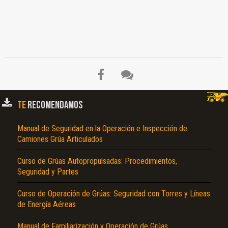
TE
RECOMENDAMOS
Manual de Seguridad en la Operación e Inspección de
Camiones Grúa Articulados
El Título es incorrecto según el contenido.
Curso de Grúas Autopropulsadas: Procedimientos,
Seguridad y Partes
Texto o Imagen de portada son erróneos.
No carga o no se visualiza el contenido.
Curso de Operación de Grúas: Seguridad con Torres y Líneas
de Energía Aéreas
Reportar otro tipo de error...
Manual de Familiarización y Operación de Grúas