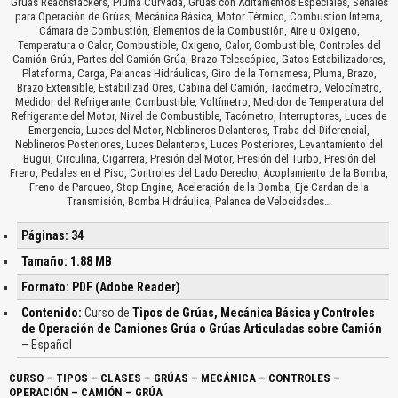
Grúas Reachstackers, Pluma Curvada, Grúas con Aditamentos Especiales, Señales
para Operación de Grúas, Mecánica Básica, Motor Térmico, Combustión Interna,
Cámara de Combustión, Elementos de la Combustión, Aire u Oxigeno,
Temperatura o Calor, Combustible, Oxigeno, Calor, Combustible, Controles del
Camión Grúa, Partes del Camión Grúa, Brazo Telescópico, Gatos Estabilizadores,
Plataforma, Carga, Palancas Hidráulicas, Giro de la Tornamesa, Pluma, Brazo,
Brazo Extensible, Estabilizad Ores, Cabina del Camión, Tacómetro, Velocímetro,
Medidor del Refrigerante, Combustible, Voltímetro, Medidor de Temperatura del
Refrigerante del Motor, Nivel de Combustible, Tacómetro, Interruptores, Luces de
Emergencia, Luces del Motor, Neblineros Delanteros, Traba del Diferencial,
Neblineros Posteriores, Luces Delanteros, Luces Posteriores, Levantamiento del
Bugui, Circulina, Cigarrera, Presión del Motor, Presión del Turbo, Presión del
Freno, Pedales en el Piso, Controles del Lado Derecho, Acoplamiento de la Bomba,
Freno de Parqueo, Stop Engine, Aceleración de la Bomba, Eje Cardan de la
Transmisión, Bomba Hidráulica, Palanca de Velocidades…
Páginas: 34
Tamaño: 1.88 MB
Formato: PDF (Adobe Reader)
Contenido:
Curso de
Tipos de Grúas, Mecánica Básica y Controles
de Operación de Camiones Grúa o Grúas Articuladas sobre Camión
– Español
CURSO – TIPOS – CLASES – GRÚAS – MECÁNICA – CONTROLES –
OPERACIÓN – CAMIÓN – GRÚA