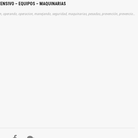
FENSIVO – EQUIPOS – MAQUINARIAS
Tags: curso, cursos, manuales, manualitos, gratis, informacion, operando, operacion, manejando, seguridad, maquinarias, pesadas, prevención, prevencion, aprender, descargas