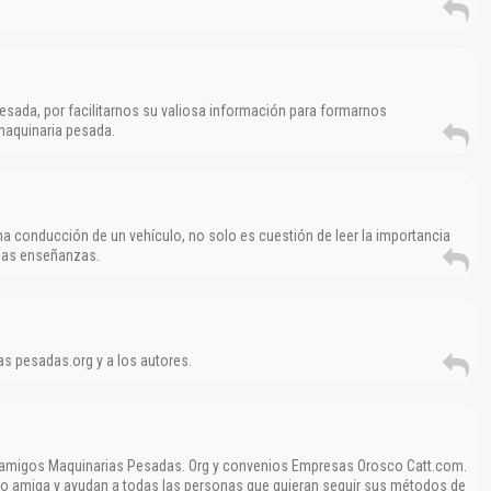
esada, por facilitarnos su valiosa información para formarnos
aquinaria pesada.
ena conducción de un vehículo, no solo es cuestión de leer la importancia
enas enseñanzas.
s pesadas.org y a los autores.
 amigos Maquinarias Pesadas. Org y convenios Empresas Orosco Catt.com.
no amiga y ayudan a todas las personas que quieran seguir sus métodos de