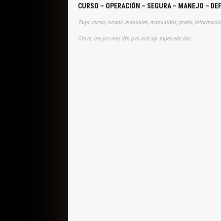
CURSO – OPERACIÓN – SEGURA – MANEJO – DE
Clave: crs prc mnj dfn pvn acd sgr mpes edc dsc