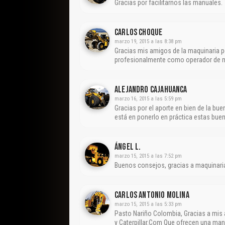
Gracias por facilitarnos las manuales.
Carlos Choque
marzo 19, 2015 a las 8:38 pm
Gracias mis amigos de la maquinaria p
profesionalmente como operador de m
Alejandro Cajahuanca
marzo 16, 2015 a las 5:59 pm
Gracias por el aporte en bien de la bu
está en ponerlo en práctica estas bu
Ángel L.
marzo 15, 2015 a las 7:52 pm
Buenos consejos, gracias a maquinaria
Carlos Antonio Molina
marzo 15, 2015 a las 5:33 pm
Pasto Nariño Colombia, Gracias a mis
y Caterpillar.Com Que ofrecen una ma