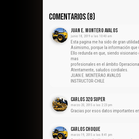
COMENTARIOS (8)
JUAN E. MONTERO AVALOS
junio 18, 2019 a las 10:40 am
Esta pagina me ha sido de gran utilida
Asimismo, porque la información que un
Ello redunda en que, siendo visionario 
mas
profesionales en el ámbito Operaciona
Atentamente, saludos cordiales.
JUAN E. MONTERAO AVALOS
INSTRUCTOR-CHILE
Carlos 320 Super
marzo 20, 2015 a las 2:23 pm
Gracias por esos datos importantes en n
Carlos Choque
marzo 19, 2015 a las 8:41 pm