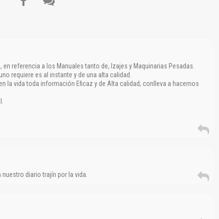
d, en referencia a los Manuales tanto de, Izajes y Maquinarias Pesadas.
o requiere es al instante y de una alta calidad.
en la vida toda información Eficaz y de Alta calidad; conlleva a hacernos
El Título es incorrecto según el contenido.
l.
Texto o Imagen de portada son erróneos.
No carga o no se visualiza el contenido.
Reportar otro tipo de error...
uestro diario trajín por la vida.