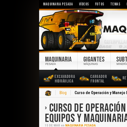
MAQUINARIA PESADA
VÍDEOS
FOTOS
TEMAS
MAQUINARIA
GIGANTES
SUB
PESADA
MÁQUINAS
MINERÍ
Excavadora
Cargador
Re
Hidráulica
Frontal
Inicio
Blog
Curso de Operación y Manejo 
CURSO DE OPERACIÓN
EQUIPOS Y MAQUINARI
15
DE
MAR
en
MAQUINARIA PESADA