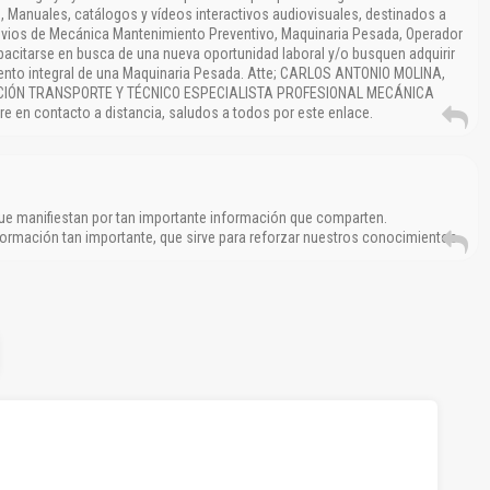
s, Manuales, catálogos y vídeos interactivos audiovisuales, destinados a
vios de Mecánica Mantenimiento Preventivo, Maquinaria Pesada, Operador
citarse en busca de una nueva oportunidad laboral y/o busquen adquirir
nto integral de una Maquinaria Pesada. Atte; CARLOS ANTONIO MOLINA,
CIÓN TRANSPORTE Y TÉCNICO ESPECIALISTA PROFESIONAL MECÁNICA
 en contacto a distancia, saludos a todos por este enlace.
 que manifiestan por tan importante información que comparten.
rmación tan importante, que sirve para reforzar nuestros conocimientos.