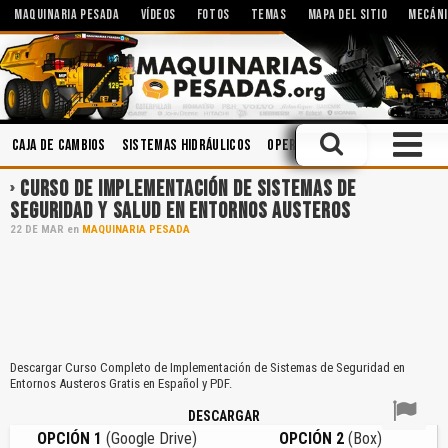
MAQUINARIA PESADA
VÍDEOS
FOTOS
TEMAS
MAPA DEL SITIO
MECÁNI
Caja de Cambios
Sistemas Hidráulicos
Operación
Topografía
Cuc
CURSO DE IMPLEMENTACIÓN DE SISTEMAS DE
SEGURIDAD Y SALUD EN ENTORNOS AUSTEROS
22
DE
MAR
en
MAQUINARIA PESADA
Descargar Curso Completo de Implementación de Sistemas de Seguridad en
Entornos Austeros Gratis en Español y PDF.
DESCARGAR
OPCIÓN 1
(Google Drive)
OPCIÓN 2
(Box)