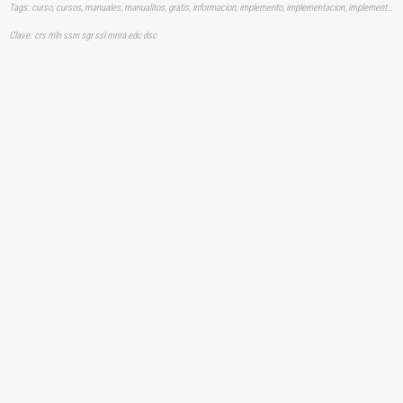
Tags: curso, cursos, manuales, manualitos, gratis, informacion, implemento, implementacion, implementando, seguro, mineria, minas, mina, aprender, descargas
Clave: crs mln ssm sgr ssl mnra edc dsc