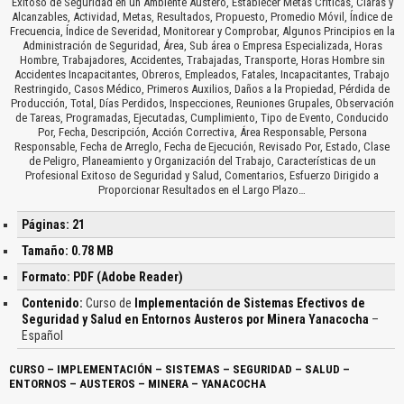
Exitoso de Seguridad en un Ambiente Austero, Establecer Metas Criticas, Claras y
Alcanzables, Actividad, Metas, Resultados, Propuesto, Promedio Móvil, Índice de
Frecuencia, Índice de Severidad, Monitorear y Comprobar, Algunos Principios en la
Administración de Seguridad, Área, Sub área o Empresa Especializada, Horas
Hombre, Trabajadores, Accidentes, Trabajadas, Transporte, Horas Hombre sin
Accidentes Incapacitantes, Obreros, Empleados, Fatales, Incapacitantes, Trabajo
Restringido, Casos Médico, Primeros Auxilios, Daños a la Propiedad, Pérdida de
Producción, Total, Días Perdidos, Inspecciones, Reuniones Grupales, Observación
de Tareas, Programadas, Ejecutadas, Cumplimiento, Tipo de Evento, Conducido
Por, Fecha, Descripción, Acción Correctiva, Área Responsable, Persona
Responsable, Fecha de Arreglo, Fecha de Ejecución, Revisado Por, Estado, Clase
de Peligro, Planeamiento y Organización del Trabajo, Características de un
Profesional Exitoso de Seguridad y Salud, Comentarios, Esfuerzo Dirigido a
Proporcionar Resultados en el Largo Plazo…
Páginas: 21
Tamaño: 0.78 MB
Formato: PDF (Adobe Reader)
Contenido:
Curso de
Implementación de Sistemas Efectivos de
Seguridad y Salud en Entornos Austeros por Minera Yanacocha
–
Español
CURSO – IMPLEMENTACIÓN – SISTEMAS – SEGURIDAD – SALUD –
ENTORNOS – AUSTEROS – MINERA – YANACOCHA