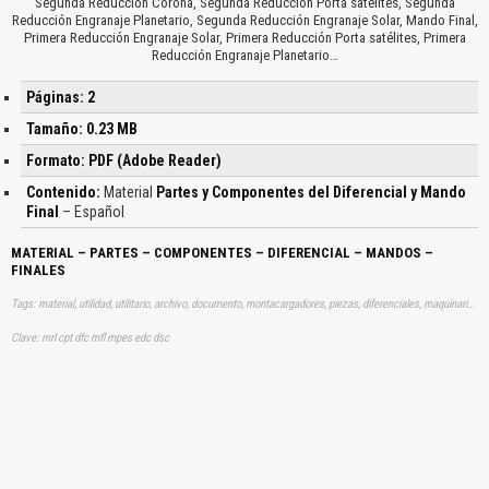
Segunda Reducción Corona, Segunda Reducción Porta satélites, Segunda
Reducción Engranaje Planetario, Segunda Reducción Engranaje Solar, Mando Final,
Primera Reducción Engranaje Solar, Primera Reducción Porta satélites, Primera
Reducción Engranaje Planetario…
Páginas: 2
Tamaño: 0.23 MB
Formato: PDF (Adobe Reader)
Contenido:
Material
Partes y Componentes del Diferencial y Mando
Final
– Español
MATERIAL – PARTES – COMPONENTES – DIFERENCIAL – MANDOS –
FINALES
Tags: material, utilidad, utilitario, archivo, documento, montacargadores, piezas, diferenciales, maquinarias, pesadas, aprender, descargas
Clave: mrl cpt dfc mfl mpes edc dsc