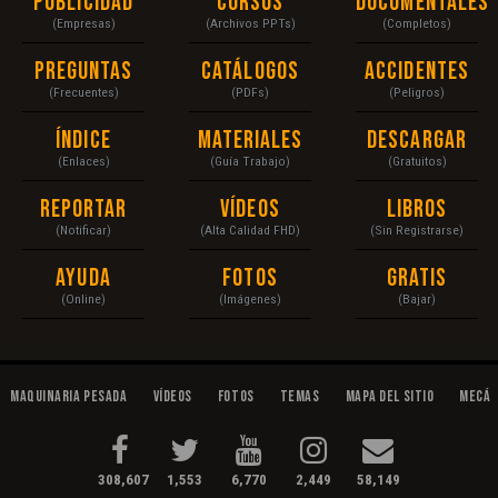
Publicidad
Cursos
Documentales
(Empresas)
(Archivos PPTs)
(Completos)
Preguntas
Catálogos
Accidentes
(Frecuentes)
(PDFs)
(Peligros)
Índice
Materiales
Descargar
(Enlaces)
(Guía Trabajo)
(Gratuitos)
Reportar
Vídeos
Libros
(Notificar)
(Alta Calidad FHD)
(Sin Registrarse)
Ayuda
Fotos
Gratis
(Online)
(Imágenes)
(Bajar)
Maquinaria Pesada
Vídeos
Fotos
Temas
Mapa del Sitio
Mecán
308,607
1,553
6,770
2,449
58,149