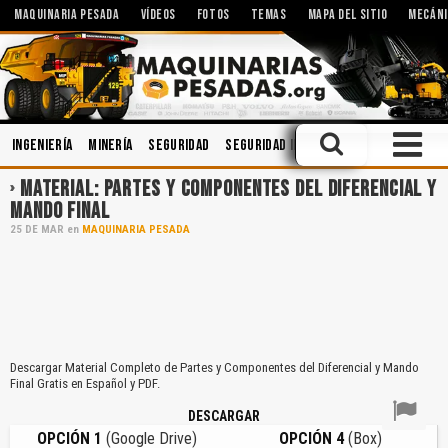
MAQUINARIA PESADA
VÍDEOS
FOTOS
TEMAS
MAPA DEL SITIO
MECÁNI
Ingeniería
Minería
Seguridad
Seguridad Industrial
Implemento
MATERIAL: PARTES Y COMPONENTES DEL DIFERENCIAL Y
MANDO FINAL
25
DE
MAR
en
MAQUINARIA PESADA
Descargar Material Completo de Partes y Componentes del Diferencial y Mando
Final Gratis en Español y PDF.
DESCARGAR
OPCIÓN 1
(Google Drive)
OPCIÓN 4
(Box)