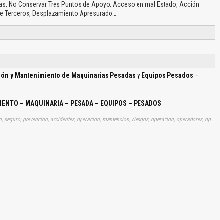
cas, No Conservar Tres Puntos de Apoyo, Acceso en mal Estado, Acción
de Terceros, Desplazamiento Apresurado…
ión y Mantenimiento de Maquinarias Pesadas y Equipos Pesados
–
IENTO – MAQUINARIA – PESADA – EQUIPOS – PESADOS
Tags: curso, cursos, manuales, manualitos, gratis, informacion, seguro, prevencion, accidentes, operacion, mantencion, riesgos, operacion, operadores, operando, aprender, descargas
El Título es incorrecto según el contenido.
Texto o Imagen de portada son erróneos.
No carga o no se visualiza el contenido.