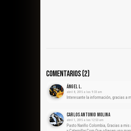
COMENTARIOS (2)
Ángel L.
abril 8, 2015 a las 9:33 am
Interesante la información, gracias a 
CARLOS ANTONIO MOLINA
abril 1, 2015 a las 12:53 am
Pasto Nariño Colombia, Gracias a mis
y Caterpillar.Com Que ofrecen una ma