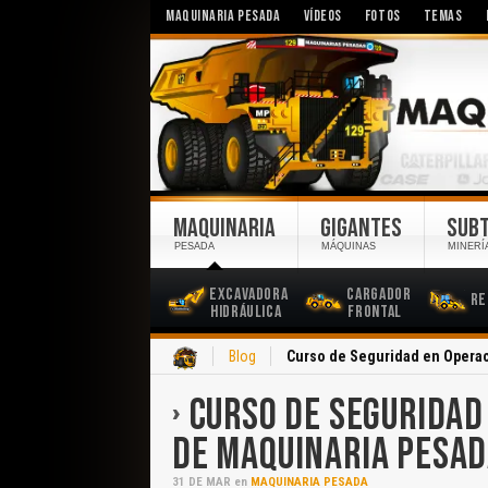
MAQUINARIA PESADA
VÍDEOS
FOTOS
TEMAS
MAQUINARIA
GIGANTES
SUB
PESADA
MÁQUINAS
MINERÍ
Excavadora
Cargador
Re
Hidráulica
Frontal
Inicio
Blog
Curso de Seguridad en Opera
CURSO DE SEGURIDAD
DE MAQUINARIA PESA
31
DE
MAR
en
MAQUINARIA PESADA