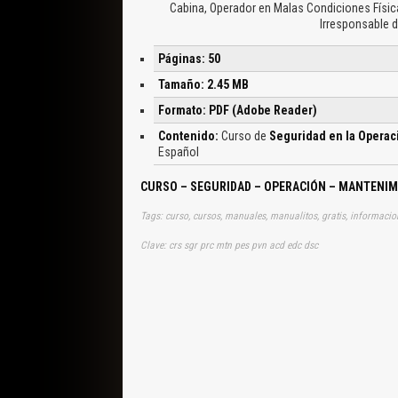
Cabina, Operador en Malas Condiciones Físi
Irresponsable 
Páginas: 50
Tamaño: 2.45 MB
Formato: PDF (Adobe Reader)
Contenido:
Curso de
Seguridad en la Operac
Español
CURSO – SEGURIDAD – OPERACIÓN – MANTENIM
Clave: crs sgr prc mtn pes pvn acd edc dsc