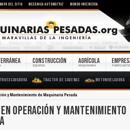
MAPA DEL SITIO
MECÁNICA AUTOMOTRIZ
MUNDO INGENIERÍA
TERRÁNEA
CONSTRUCCIÓN
AGRÍCOLA
EMPRES
A
EQUIPOS
MAQUINARIA
FABRICANTE
troexcavadora
Tractor de Cadenas
Motoniveladora
ción y Mantenimiento de Maquinaria Pesada
 EN OPERACIÓN Y MANTENIMIENTO
DA