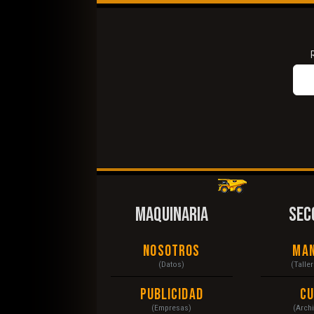
MAQUINARIA
SEC
Nosotros
Ma
(Datos)
(Talle
Publicidad
C
(Empresas)
(Arch