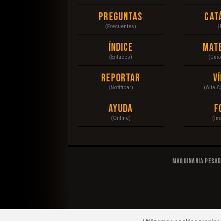
Preguntas
Cat
(Frecuentes)
(
Índice
Mat
(Enlaces)
(Guí
Reportar
V
(Notificar)
(Alta 
Ayuda
F
(Online)
(Im
Maquinaria Pesa
© 2020 Maquinaria Pesada. Operación, Mecánica, Man