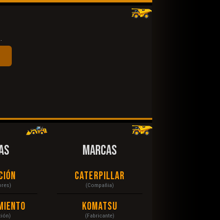
.
AS
MARCAS
ción
Caterpillar
ores)
(Compañia)
miento
Komatsu
ción)
(Fabricante)