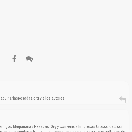
Reportar otro tipo de error...
maquinariaspesadas.org y a los autores
 amigos Maquinarias Pesadas. Org y convenios Empresas Orosco Catt.com.
no amiga y ayudan a todas las personas que quieran seguir sus métodos de