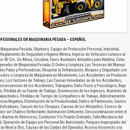
OFESIONALES EN MAQUINARIA PESADA – ESPAÑOL
Maquinaria Pesada, Objetivos, Equipo de Protección Personal, Industrial,
 Reglamento de Seguridad e Higiene Minera, Ingreso de Vehículos Livianos al
 40 Cm., De Altura, Circulina, Faros Auxiliares Amarillos para Neblina, Cinta
l Operador de Maquinaria Pesada, El Orden y Limpieza, Las Técnicas del Manejo
as Palas y Perforadoras, Respetar la Señalización, Bloqueo y Etiquetado con
Ajustes o Limpieza de Maquinaria en Movimiento, Los Accidentes se Producen
es, Los Factores de Trabajo, Las Causas Inmediatas se de los Accidentes,
nsecuencias de los Accidentes, Trabajador, Daño Físico y Psicológico, Baja
o, Pérdida de su Fuente de Trabajo, Disminución de los Ingresos, Aumento de
Capacitados, Pérdidas de Tiempo de Compañeros de Trabajo, Adiestramiento
uencia Negativa, Disminución de la Productividad, Daños al Patrimonio, Gastos
 Volcaduras, Causas de los Choques, Causas de los Atropellos, Exceso de
or sin Chaleco Reflectante, Iluminación Deficiente, Descoordinación entre el
n Alarma de Retroceso, Conductor Y/o Peatón Distraído, Falla Mecánica del
, Operación de Equipo por Personal No Autorizado, Parqueo Inapropiado del
un Nivel a Otro, Causas de las Caídas del Operador, Acceso Incorrecto a la