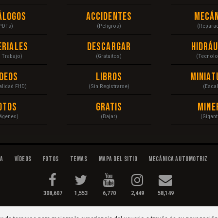
álogos
Accidentes
Mecán
PDFs)
(Peligros)
(Repara
eriales
Descargar
Hidráu
a Trabajo)
(Gratuitos)
(Tecnolo
ídeos
Libros
Miniat
Calidad FHD)
(Sin Registrarse)
(Escal
otos
Gratis
Mine
ágenes)
(Bajar)
(Gigant
da
Vídeos
Fotos
Temas
Mapa del Sitio
Mecánica Automotriz
308,607
1,553
6,770
2,449
58,149
tenimiento...
Condiciones
|