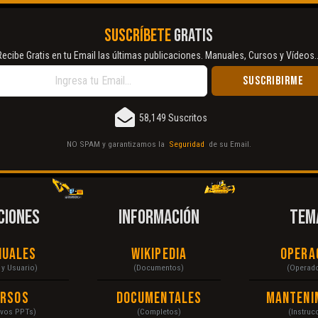
SUSCRÍBETE
GRATIS
Recibe Gratis en tu Email las últimas publicaciones. Manuales, Cursos y Vídeos..
58,149 Suscritos
NO SPAM y garantizamos la
Seguridad
de su Email.
CIONES
INFORMACIÓN
TEM
nuales
Wikipedia
Opera
r y Usuario)
(Documentos)
(Operad
ursos
Documentales
Manteni
ivos PPTs)
(Completos)
(Instruc