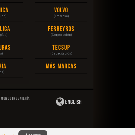
ica
Volvo
ción)
(Empresa)
lica
Ferreyros
gías)
(Corporación)
uras
Tecsup
a)
(Capacitación)
ría
Más Marcas
es)
Mundo Ingeniería
English
Privacidad
|
Derechos de Autor
|
Responsabilidad