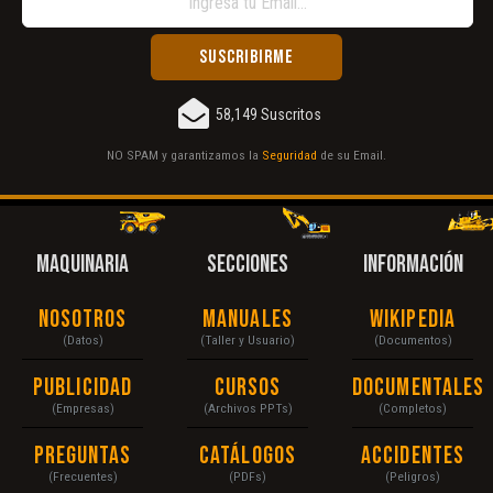
58,149 Suscritos
NO SPAM y garantizamos la
Seguridad
de su Email.
MAQUINARIA
SECCIONES
INFORMACIÓN
Nosotros
Manuales
Wikipedia
(Datos)
(Taller y Usuario)
(Documentos)
Publicidad
Cursos
Documentales
(Empresas)
(Archivos PPTs)
(Completos)
Preguntas
Catálogos
Accidentes
(Frecuentes)
(PDFs)
(Peligros)