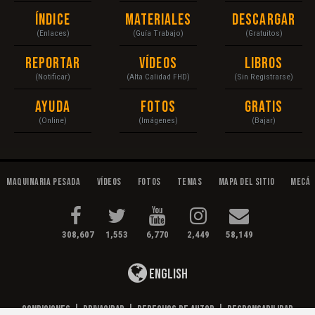
Índice
Materiales
Descargar
(Enlaces)
(Guía Trabajo)
(Gratuitos)
Reportar
Vídeos
Libros
(Notificar)
(Alta Calidad FHD)
(Sin Registrarse)
Ayuda
Fotos
Gratis
(Online)
(Imágenes)
(Bajar)
Maquinaria Pesada
Vídeos
Fotos
Temas
Mapa del Sitio
Mecán
308,607
1,553
6,770
2,449
58,149
English
Condiciones
|
Privacidad
|
Derechos de Autor
|
Responsabilidad