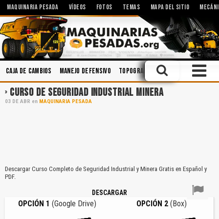
MAQUINARIA PESADA
VÍDEOS
FOTOS
TEMAS
MAPA DEL SITIO
MECÁNI
Caja de Cambios
Manejo Defensivo
Topografía
Seguridad Industria
CURSO DE SEGURIDAD INDUSTRIAL MINERA
03
DE
ABR
en
MAQUINARIA PESADA
Descargar Curso Completo de Seguridad Industrial y Minera Gratis en Español y
PDF.
DESCARGAR
OPCIÓN 1
(Google Drive)
OPCIÓN 2
(Box)