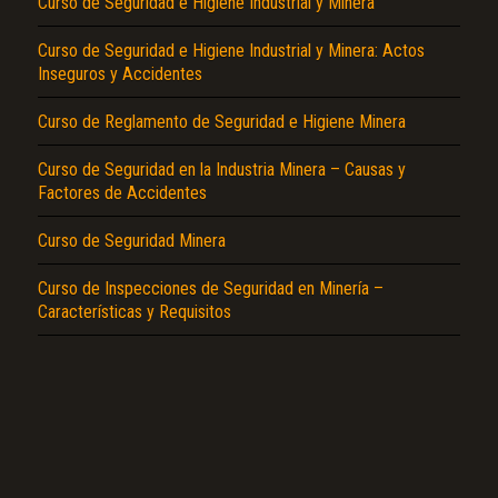
Curso de Seguridad e Higiene Industrial y Minera
Curso de Seguridad e Higiene Industrial y Minera: Actos
Inseguros y Accidentes
Curso de Reglamento de Seguridad e Higiene Minera
Curso de Seguridad en la Industria Minera – Causas y
El Título es incorrecto según el contenido.
Factores de Accidentes
Texto o Imagen de portada son erróneos.
Curso de Seguridad Minera
No carga o no se visualiza el contenido.
Curso de Inspecciones de Seguridad en Minería –
Reportar otro tipo de error...
Características y Requisitos