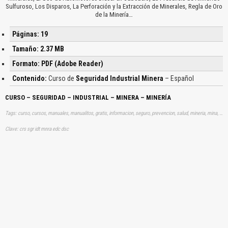
Sulfuroso, Los Disparos, La Perforación y la Extracción de Minerales, Regla de Oro
de la Minería…
Páginas: 19
Tamaño: 2.37 MB
Formato: PDF (Adobe Reader)
Contenido:
Curso de
Seguridad Industrial Minera
– Español
CURSO – SEGURIDAD – INDUSTRIAL – MINERA – MINERÍA
Tags: curso, cursos, manuales, manualitos, gratis, informacion, seguro, prevencion, salud, mineria, mina, minas, aprender, descargas
Clave: crs sgr idt mnra edc dsc