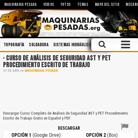
MAQUINARIA PESADA
VÍDEOS
FOTOS
TEMAS
MAPA DEL SITIO
MECÁNI
Topografía
Soldadura
Sistemas Hidráulicos
Hidráulica
Segurida
CURSO DE ANÁLISIS DE SEGURIDAD AST Y PET
PROCEDIMIENTO ESCRITO DE TRABAJO
07
DE
ABR
en
MAQUINARIA PESADA
Descargar Curso Completo de Análisis de Seguridad AST y PET Procedimiento
Escrito de Trabajo Gratis en Español y PDF.
DESCARGAR
OPCIÓN 1
(Google Drive)
OPCIÓN 2
(Box)