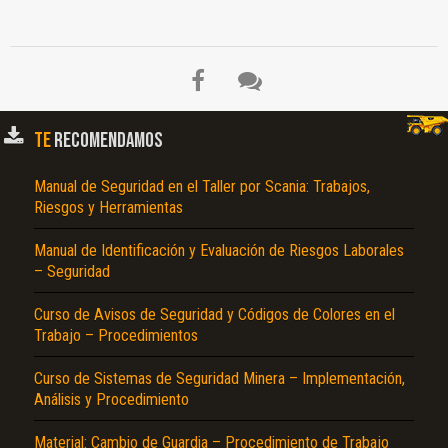
TE
RECOMENDAMOS
Manual de Seguridad en el Taller por Scania: Trabajos,
Riesgos y Herramientas
Manual de Identificación y Evaluación de Riesgos Laborales
– Seguridad
El Título es incorrecto según el contenido.
Curso de Avisos de Seguridad y Códigos de Colores en el
Texto o Imagen de portada son erróneos.
Trabajo – Procedimientos
No carga o no se visualiza el contenido.
Curso de Sistemas de Seguridad Minera – Implementación,
Reportar otro tipo de error...
Análisis y Procedimiento
Material: Cambio de Guardia – Procedimiento de Trabajo