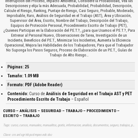
Interrupción del Proceso, Impacto Ambiental, Considere la Probabilidad, Vea las
Descripciones y elija la más Adecuada, Probabilidad, Probabilidad, Descripción,
Calcule el Riesgo, Ranking, Puntaje de Riesgo, Casi Seguro, Probable, Moderado,
Improbable, Raro, Análisis de Seguridad en el Trabajo (AST), Área y Ubicación,
Supervisor del Área, Escrito, Nombre del Trabajo, Descripción del Trabajo,
Equipos de Protección Personal, Procedimiento Escrito de Trabajo (PET),
¿Quienes Participan en la Elaboración del P.E.T.?, ¿para que Usamos el P.E.T.?, Para
Entrenar al Personal Nuevo, Observaciones de Tarea, Investigación de un
Incidente, Beneficios del P.E.T., Minimizar los Incidentes, Aumenta la Eficiencia
Operacional, Mejora las Habilidades de los Trabajadores, Para que el Trabajador
No Suponga los Pasos Seguros, Proceso de Elaboración de un P.E.T., Guías de
Trabajo de Alto Riesgo…
Páginas: 25
Tamaño: 1.09 MB
Formato: PDF (Adobe Reader)
Contenido:
Curso de
Análisis de Seguridad en el Trabajo AST y PET
Procedimiento Escrito de Trabajo
– Español
CURSO – ANÁLISIS – SEGURIDAD – TRABAJO – PROCEDIMIENTO –
ESCRITO – TRABAJO
Tags: curso, cursos, manuales, manualitos, gratis, informacion, analisis, documentos, seguro, trabajos, procediientos, escritos, laboral, laborales, aprender, descargas
Clave: crs anl sgr trb pcd mpes edc dsc