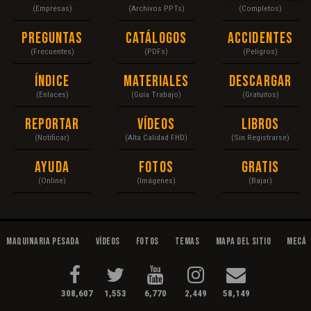
(Empresas)
(Archivos PPTs)
(Completos)
Preguntas
Catálogos
Accidentes
(Frecuentes)
(PDFs)
(Peligros)
Índice
Materiales
Descargar
(Enlaces)
(Guía Trabajo)
(Gratuitos)
Reportar
Vídeos
Libros
(Notificar)
(Alta Calidad FHD)
(Sin Registrarse)
Ayuda
Fotos
Gratis
(Online)
(Imágenes)
(Bajar)
Maquinaria Pesada
Vídeos
Fotos
Temas
Mapa del Sitio
Mecán
308,607
1,553
6,770
2,449
58,149