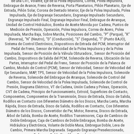
de una CVT, Volante, Eje de la Polea Impulsora, Correa, Polea Impulsora,
Embrague de Avance, Freno de Reversa, Porta Planetarios, Piñón Planetario, Eje de
Entrada, Piñón Solar, Corona de Dentado Interior, Eje de la Polea Impulsada, Polea
Impulsada, Eje de Engranaje Secundario, Engranaje Impulsado Secundario,
Engranaje Impulsado Final, Engranaje Impulsor Final, Embrague de Arranque,
Unidad de Control Hidráulico, Bomba de Aceite Movida por Cadena, Puntos de
Medición de Presión, Operación, Polea Impulsora, Correa de Acero, Polea
Impulsada, Marcha Baja, Sobre Marcha, Posiciones del Cambio, “P” (Parque), “R”
(Reversa), “N” (Neutro), “D” (Conducción), “S” (Segunda), “l” (Punto BAJO),
Sistema de Control Electrónico, Dispositivos de Entrada del PCM, Interruptor del
Pedal de Freno, Sensor de Velocidad de la Polea Impulsora y de la Polea
Impulsada, Sensor de Posición de la Válvula Obturadora., Sensor de Posición del
Cambio, Dispositivos de Salida del PCM, Solenoide de Reversa, Ubicación de las
Partes, Interruptor del Pedal de Freno, Sensor de Posición de la Palanca de
Cambio, Modulo de Control (PCM), Sensor de Velocidad, Sensor de Velocidad del
Eje Secundario, MAP, TPS, Sensor de Velocidad de la Polea Impulsora, Solenoide
de Reversa, Solenoide del Embrague de Arranque, Solenoide de Control del
Cambio, Sensor de Velocidad de la Polea Impulsada, Solenoide de Control de
Presión, Diagrama Eléctrico, VT de Cadena, Unión Cadena y Poleas, Operación,
CVT de Cadena, Principio de Funcionamiento, Extroid, Superficies de Contacto,
Componentes, Componentes de la Transmisión, Disco de Entrada, Disco de Salida,
Rodillos en Contacto con Diferentes Diámetro de los Discos, Marcha Lenta, Marcha
Rápida, Disco de Entrada, Disco de Salida, Rodillos en Contacto, Con Diferentes
Diámetro de los Discos, Convertidor de Par, Motor, Reversa, Discos de Entrada,
Árbol de Salida, Bomba de Aceite, Rodillos Transmisores, Caja de Cambios de
Doble Embrague, Caja de Cambios de Doble Embrague, Bomba de Aceite,
Hidráulica y Electrónica, Volante de Doble Masa, Embregue Doble, Leva de
Cambio, Primera Marcha Engranada. Segundo Engranaje Preseleccionado,