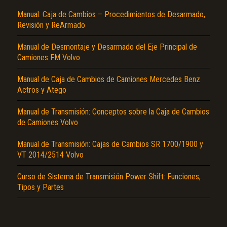
Texto o Imagen de portada son erróneos.
Manual: Caja de Cambios – Procedimientos de Desarmado,
Revisión y ReArmado
No carga o no se visualiza el contenido.
Reportar otro tipo de error...
Manual de Desmontaje y Desarmado del Eje Principal de
Camiones FM Volvo
Manual de Caja de Cambios de Camiones Mercedes Benz
Actros y Atego
Manual de Transmisión: Conceptos sobre la Caja de Cambios
de Camiones Volvo
Manual de Transmisión: Cajas de Cambios SR 1700/1900 y
VT 2014/2514 Volvo
Curso de Sistema de Transmisión Power Shift: Funciones,
Tipos y Partes