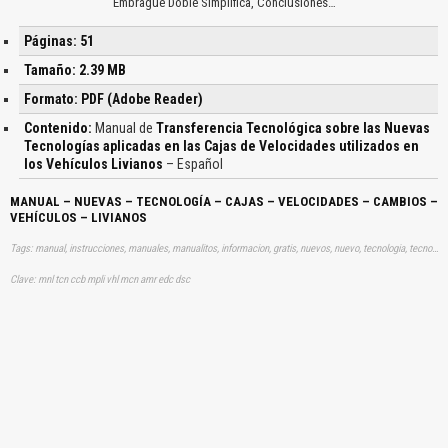
Embrague Doble Simplifica, Conclusiones…
Páginas: 51
Tamaño: 2.39 MB
Formato: PDF (Adobe Reader)
Contenido:
Manual de
Transferencia Tecnológica sobre las Nuevas
Tecnologías aplicadas en las Cajas de Velocidades utilizados en
los Vehículos Livianos
– Español
MANUAL – NUEVAS – TECNOLOGÍA – CAJAS – VELOCIDADES – CAMBIOS –
VEHÍCULOS – LIVIANOS
Tags: manual, instrucciones, manuales, manualitos, informacion, gratis, nuevos, nuevo, tecnologia, tecnologias, velocidad, marchas, vehiculo, vehiculos, ligeros, mecanica, automotríz, aprender, descargas
Clave: mnl tcn ccb mpli vhl mcn amr edc dsc