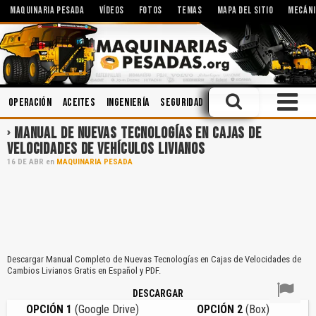
MAQUINARIA PESADA
VÍDEOS
FOTOS
TEMAS
MAPA DEL SITIO
MECÁNI
Operación
Aceites
Ingeniería
Seguridad
Minería
Lubricantes
MANUAL DE NUEVAS TECNOLOGÍAS EN CAJAS DE
VELOCIDADES DE VEHÍCULOS LIVIANOS
16
DE
ABR
en
MAQUINARIA PESADA
Descargar Manual Completo de Nuevas Tecnologías en Cajas de Velocidades de
Cambios Livianos Gratis en Español y PDF.
DESCARGAR
OPCIÓN 1
(Google Drive)
OPCIÓN 2
(Box)